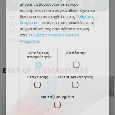
μπορεί να βασίζονται σε έννομο
συμφέρον αντί για συγκατάθεση· έχετε το
δικαίωμα να αντιταχθείτε στις
Ρυθμίσεις
ΣΤΙΓΜΙΟΤΥΠΑ: Δείτε πως η Ομόνοια
διαφήμισης
. Μπορείτε να ανακαλέσετε τη
γλίτωσε το... κάζο στο 93' απέναντι
συγκατάθεσή σας οποιαδήποτε στιγμή
στην άσημη Λίνκολν (ΒΙΝΤΕΟ)
στις
Ρυθμίσεις cookies
.
Πολιτική
Απορρήτου
06.08.2026 - 22:07
Απολύτως
Απόδοσης
απαραίτητα
BEST OF
THEMASPORTS
Στόχευσης
Λειτουργικότητας
Μη ταξινομημένα