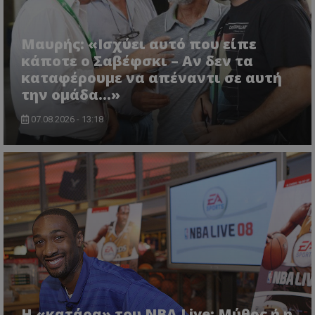
Μαυρής: «Ισχύει αυτό που είπε
κάποτε ο Σαβέφσκι – Αν δεν τα
καταφέρουμε να απέναντι σε αυτή
την ομάδα…»
07.08.2026 - 13:18
Η «κατάρα» του NBA Live: Μύθος ή η