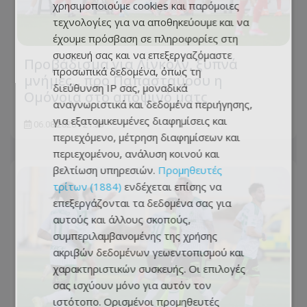
χρησιμοποιούμε cookies και παρόμοιες
τεχνολογίες για να αποθηκεύουμε και να
έχουμε πρόσβαση σε πληροφορίες στη
συσκευή σας και να επεξεργαζόμαστε
Προβάδισμα για Λίνκολν, ξυπνά
προσωπικά δεδομένα, όπως τη
μνήμες... προ Παπασταύρου η
διεύθυνση IP σας, μοναδικά
Ομόνοια στο αποψινό ματς
αναγνωριστικά και δεδομένα περιήγησης,
για εξατομικευμένες διαφημίσεις και
06.08.2026 - 21:33
περιεχόμενο, μέτρηση διαφημίσεων και
περιεχομένου, ανάλυση κοινού και
βελτίωση υπηρεσιών.
Προμηθευτές
τρίτων (1884)
ενδέχεται επίσης να
επεξεργάζονται τα δεδομένα σας για
αυτούς και άλλους σκοπούς,
συμπεριλαμβανομένης της χρήσης
ακριβών δεδομένων γεωεντοπισμού και
χαρακτηριστικών συσκευής. Οι επιλογές
σας ισχύουν μόνο για αυτόν τον
ιστότοπο. Ορισμένοι προμηθευτές