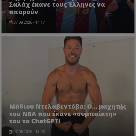
Σαλάχ έκανε τους Έλληνες να
απορούν
07.08.2026 - 14:17
Μάθιου Ντελαβεντόβα: Ο… μαχητής
του NBA που έκανε «συμπαίκτη»
του το ChatGPT!
07.08.2026 - 13:55