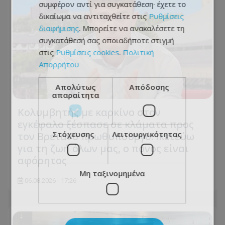
συμφέρον αντί για συγκατάθεση· έχετε το
δικαίωμα να αντιταχθείτε στις
Ρυθμίσεις
διαφήμισης
. Μπορείτε να ανακαλέσετε τη
συγκατάθεσή σας οποιαδήποτε στιγμή
στις
Ρυθμίσεις cookies
.
Πολιτική
Απορρήτου
Απολύτως
Απόδοσης
απαραίτητα
Κολυμβητής με καρκίνο στον
εγκέφαλο ξέσπασε σε κλάματα προς
Στόχευσης
Λειτουργικότητας
τον Βρετανό πρωθυπουργό: Ικετεύω
για τη ζωή όλων μας, ο πόνος είναι
αφόρητος
Μη ταξινομημένα
06.08.2026 - 17:26