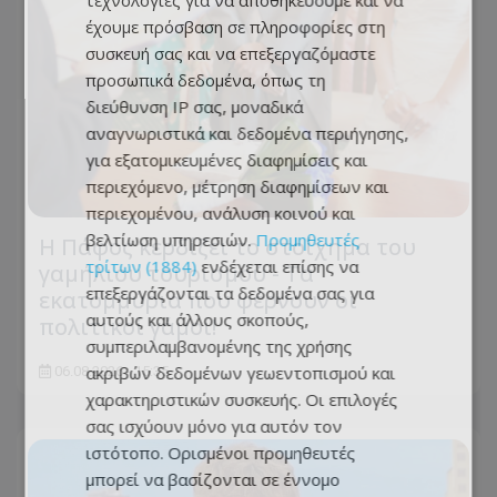
τεχνολογίες για να αποθηκεύουμε και να
έχουμε πρόσβαση σε πληροφορίες στη
συσκευή σας και να επεξεργαζόμαστε
προσωπικά δεδομένα, όπως τη
διεύθυνση IP σας, μοναδικά
αναγνωριστικά και δεδομένα περιήγησης,
για εξατομικευμένες διαφημίσεις και
περιεχόμενο, μέτρηση διαφημίσεων και
περιεχομένου, ανάλυση κοινού και
βελτίωση υπηρεσιών.
Προμηθευτές
Η Πάφος κερδίζει το στοίχημα του
τρίτων (1884)
ενδέχεται επίσης να
γαμήλιου τουρισμού - Τα
επεξεργάζονται τα δεδομένα σας για
εκατομμύρια που φέρνουν οι
αυτούς και άλλους σκοπούς,
πολιτικοί γάμοι!
συμπεριλαμβανομένης της χρήσης
ακριβών δεδομένων γεωεντοπισμού και
06.08.2026 - 15:35
χαρακτηριστικών συσκευής. Οι επιλογές
σας ισχύουν μόνο για αυτόν τον
ιστότοπο. Ορισμένοι προμηθευτές
μπορεί να βασίζονται σε έννομο