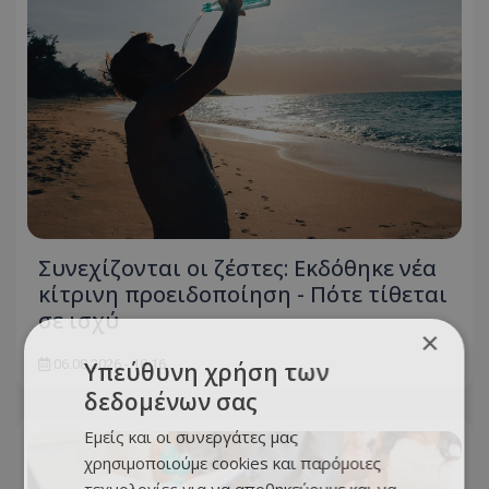
Συνεχίζονται οι ζέστες: Εκδόθηκε νέα
κίτρινη προειδοποίηση - Πότε τίθεται
σε ισχύ
×
06.08.2026 - 18:16
Υπεύθυνη χρήση των
δεδομένων σας
Εμείς και οι συνεργάτες μας
χρησιμοποιούμε cookies και παρόμοιες