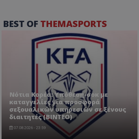
BEST OF
THEMASPORTS
Νότια Κορέα: Υπόθεση-σοκ με
καταγγελίες για προσφορά
σεξουαλικών υπηρεσιών σε ξένους
διαιτητές (BINTEO)
07.08.2026 - 23:59