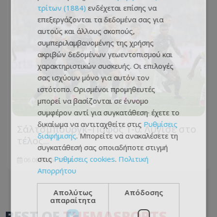
τρίτων (1884)
ενδέχεται επίσης να
επεξεργάζονται τα δεδομένα σας για
αυτούς και άλλους σκοπούς,
συμπεριλαμβανομένης της χρήσης
ακριβών δεδομένων γεωεντοπισμού και
χαρακτηριστικών συσκευής. Οι επιλογές
σας ισχύουν μόνο για αυτόν τον
ιστότοπο. Ορισμένοι προμηθευτές
μπορεί να βασίζονται σε έννομο
συμφέρον αντί για συγκατάθεση· έχετε το
δικαίωμα να αντιταχθείτε στις
Ρυθμίσεις
Σάλτσμπουργκ–Πάφος 1-0: Λύγισε στο
διαφήμισης
. Μπορείτε να ανακαλέσετε τη
τέλος...
συγκατάθεσή σας οποιαδήποτε στιγμή
στις
Ρυθμίσεις cookies
.
Πολιτική
06.08.2026 - 23:50
Απορρήτου
Απολύτως
Απόδοσης
απαραίτητα
BEST OF
THEMASPORTS