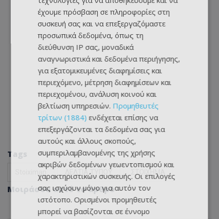
τεχνολογίες για να αποθηκεύουμε και να
έχουμε πρόσβαση σε πληροφορίες στη
συσκευή σας και να επεξεργαζόμαστε
προσωπικά δεδομένα, όπως τη
διεύθυνση IP σας, μοναδικά
αναγνωριστικά και δεδομένα περιήγησης,
για εξατομικευμένες διαφημίσεις και
περιεχόμενο, μέτρηση διαφημίσεων και
περιεχομένου, ανάλυση κοινού και
βελτίωση υπηρεσιών.
Προμηθευτές
τρίτων (1884)
ενδέχεται επίσης να
επεξεργάζονται τα δεδομένα σας για
αυτούς και άλλους σκοπούς,
συμπεριλαμβανομένης της χρήσης
Tags
ακριβών δεδομένων γεωεντοπισμού και
Stoiximan
ΔΕΛΤΙΑ ΤΥΠΟΥ
ΣΤΟΙΧΗΜΑ
χαρακτηριστικών συσκευής. Οι επιλογές
σας ισχύουν μόνο για αυτόν τον
Μοιράσου αυτό το άρθρο
ιστότοπο. Ορισμένοι προμηθευτές
μπορεί να βασίζονται σε έννομο