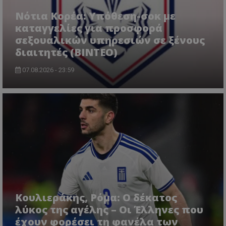
Νότια Κορέα: Υπόθεση-σοκ με
καταγγελίες για προσφορά
σεξουαλικών υπηρεσιών σε ξένους
διαιτητές (BINTEO)
07.08.2026 - 23:59
Κουλιεράκης, Ρόμα: Ο δέκατος
λύκος της αγέλης – Οι Έλληνες που
έχουν φορέσει τη φανέλα των