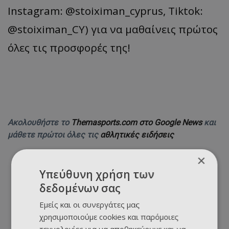
Instagram: @stoiximan_cyprus, Tiktok:
@stoiximan_CY) για να μαθαίνεις πρώτος
όλες τις προσφορές της!
Ακολουθήστε το
Themasports.com στο Google News
και
μάθετε πρώτοι όλες τις
αθλητικές ειδήσεις
×
Υπεύθυνη χρήση των
δεδομένων σας
Εμείς και οι συνεργάτες μας
χρησιμοποιούμε cookies και παρόμοιες