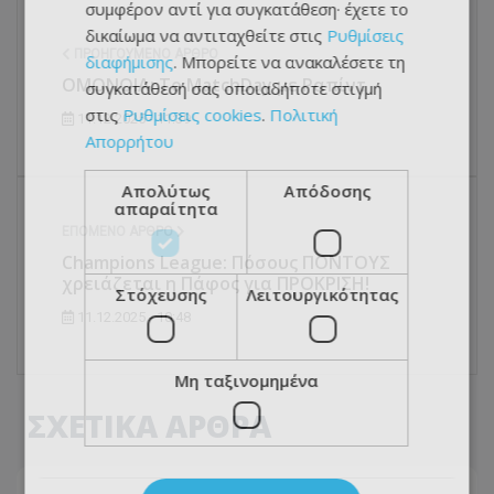
συμφέρον αντί για συγκατάθεση· έχετε το
δικαίωμα να αντιταχθείτε στις
Ρυθμίσεις
ΠΡΟΗΓΟΎΜΕΝΟ ΆΡΘΡΟ
διαφήμισης
. Μπορείτε να ανακαλέσετε τη
ΟΜΟΝΟΙΑ: Το MatchDay με Ραπίντ
συγκατάθεσή σας οποιαδήποτε στιγμή
στις
Ρυθμίσεις cookies
.
Πολιτική
11.12.2025 - 11:39
Απορρήτου
Απολύτως
Απόδοσης
απαραίτητα
ΕΠΌΜΕΝΟ ΆΡΘΡΟ
Champions League: Πόσους ΠΟΝΤΟΥΣ
χρειάζεται η Πάφος για ΠΡΟΚΡΙΣΗ!
Στόχευσης
Λειτουργικότητας
11.12.2025 - 10:48
Μη ταξινομημένα
ΣΧΕΤΙΚΑ ΑΡΘΡΑ