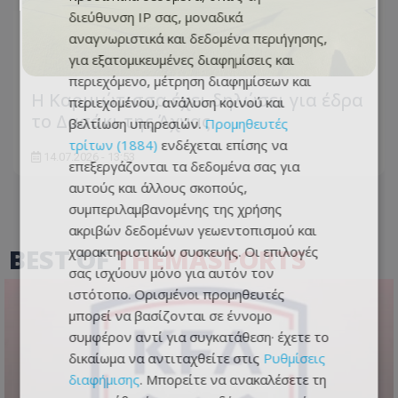
διεύθυνση IP σας, μοναδικά
αναγνωριστικά και δεδομένα περιήγησης,
για εξατομικευμένες διαφημίσεις και
περιεχόμενο, μέτρηση διαφημίσεων και
Η Καρμιώτισσα έχει δηλώσει για έδρα
περιεχομένου, ανάλυση κοινού και
το Δασάκι της Άχνας
βελτίωση υπηρεσιών.
Προμηθευτές
τρίτων (1884)
ενδέχεται επίσης να
14.07.2026 - 13:53
επεξεργάζονται τα δεδομένα σας για
αυτούς και άλλους σκοπούς,
συμπεριλαμβανομένης της χρήσης
ακριβών δεδομένων γεωεντοπισμού και
BEST OF
THEMASPORTS
χαρακτηριστικών συσκευής. Οι επιλογές
σας ισχύουν μόνο για αυτόν τον
ιστότοπο. Ορισμένοι προμηθευτές
μπορεί να βασίζονται σε έννομο
συμφέρον αντί για συγκατάθεση· έχετε το
δικαίωμα να αντιταχθείτε στις
Ρυθμίσεις
διαφήμισης
. Μπορείτε να ανακαλέσετε τη