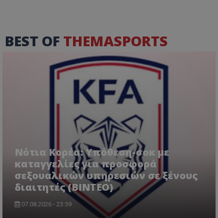
BEST OF
THEMASPORTS
Νότια Κορέα: Υπόθεση-σοκ με
καταγγελίες για προσφορά
σεξουαλικών υπηρεσιών σε ξένους
διαιτητές (BINTEO)
07.08.2026 - 23:59