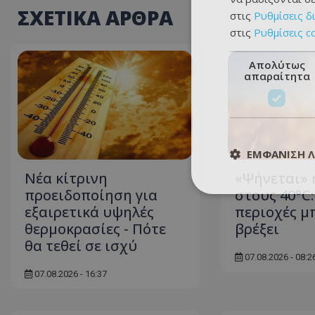
ΣΧΕΤΙΚΑ ΑΡΘΡΑ
στις
Ρυθμίσεις δ
στις
Ρυθμίσεις c
Απολύτως
απαραίτητα
ΕΜΦΆΝΙΣΗ 
Νέα κίτρινη
«Ψήνεται» 
προειδοποίηση για
στους 40°C:
εξαιρετικά υψηλές
περιοχές μ
θερμοκρασίες - Πότε
βρέξει
θα τεθεί σε ισχύ
07.08.2026 - 08:2
07.08.2026 - 16:37