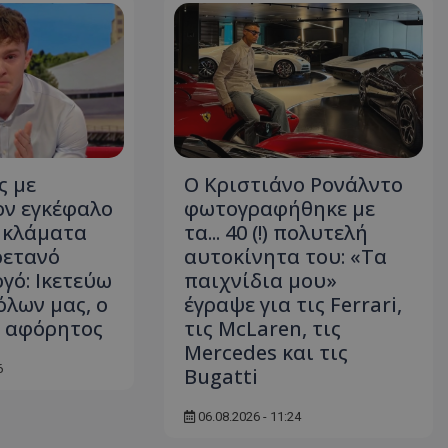
ς με
Ο Κριστιάνο Ρονάλντο
ον εγκέφαλο
φωτογραφήθηκε με
 κλάματα
τα... 40 (!) πολυτελή
ρετανό
αυτοκίνητα του: «Τα
ό: Ικετεύω
παιχνίδια μου»
όλων μας, ο
έγραψε για τις Ferrari,
ι αφόρητος
τις McLaren, τις
Mercedes και τις
6
Bugatti
06.08.2026 - 11:24