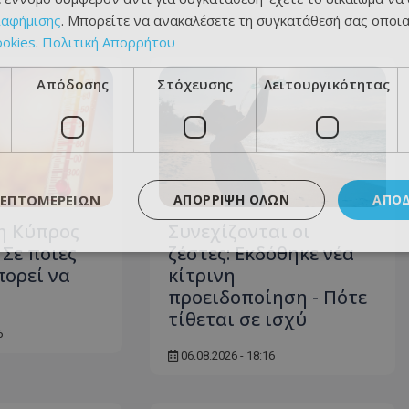
ιαφήμισης
. Μπορείτε να ανακαλέσετε τη συγκατάθεσή σας οποι
ookies
.
Πολιτική Απορρήτου
Απόδοσης
Στόχευσης
Λειτουργικότητας
ΛΕΠΤΟΜΕΡΕΙΏΝ
ΑΠΌΡΡΙΨΗ ΌΛΩΝ
ΑΠΟ
η Κύπρος
Συνεχίζονται οι
 Σε ποιες
ζέστες: Εκδόθηκε νέα
πορεί να
κίτρινη
προειδοποίηση - Πότε
τίθεται σε ισχύ
6
06.08.2026 - 18:16