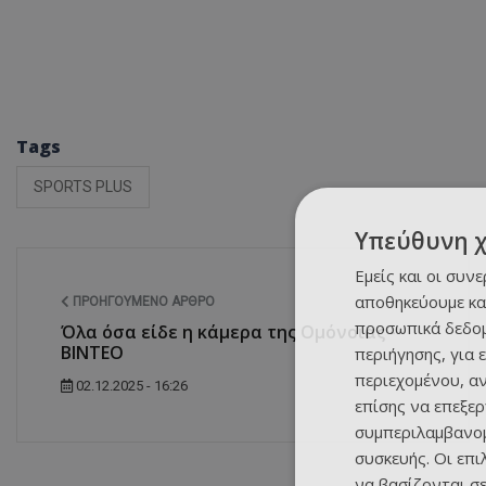
Tags
SPORTS PLUS
Υπεύθυνη 
Εμείς και οι συν
αποθηκεύουμε κα
ΠΡΟΗΓΟΎΜΕΝΟ ΆΡΘΡΟ
προσωπικά δεδομ
Όλα όσα είδε η κάμερα της Ομόνοιας -
ΒΙΝΤΕΟ
περιήγησης, για 
περιεχομένου, α
02.12.2025 - 16:26
επίσης να επεξε
συμπεριλαμβανομ
συσκευής. Οι επ
να βασίζονται σε