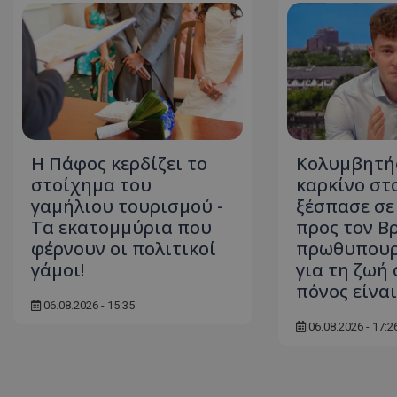
Η Πάφος κερδίζει το
Κολυμβητή
στοίχημα του
καρκίνο στ
γαμήλιου τουρισμού -
ξέσπασε σε
Τα εκατομμύρια που
προς τον Β
φέρνουν οι πολιτικοί
πρωθυπουργ
γάμοι!
για τη ζωή 
πόνος είνα
06.08.2026 - 15:35
06.08.2026 - 17:2