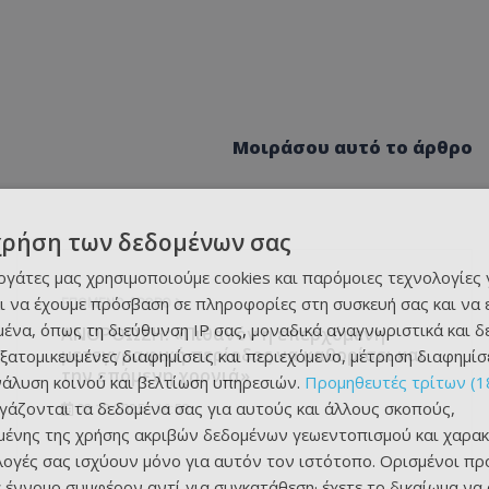
Μοιράσου αυτό το άρθρο
χρήση των δεδομένων σας
εργάτες μας χρησιμοποιούμε cookies και παρόμοιες τεχνολογίες 
ι να έχουμε πρόσβαση σε πληροφορίες στη συσκευή σας και να
ΕΠΌΜΕΝΟ ΆΡΘΡΟ
ένα, όπως τη διεύθυνση IP σας, μοναδικά αναγνωριστικά και 
ΑΝΟΡΘΩΣΗ: «Πιθανόν η επερχόμενη
μετεγγραφική περίοδος να καθορίσει και
εξατομικευμένες διαφημίσεις και περιεχόμενο, μέτρηση διαφημίσ
την επόμενη χρονιά»
νάλυση κοινού και βελτίωση υπηρεσιών.
Προμηθευτές τρίτων (1
ργάζονται τα δεδομένα σας για αυτούς και άλλους σκοπούς,
02.12.2025 - 16:58
ένης της χρήσης ακριβών δεδομένων γεωεντοπισμού και χαρακ
ιλογές σας ισχύουν μόνο για αυτόν τον ιστότοπο. Ορισμένοι πρ
 έννομο συμφέρον αντί για συγκατάθεση· έχετε το δικαίωμα να