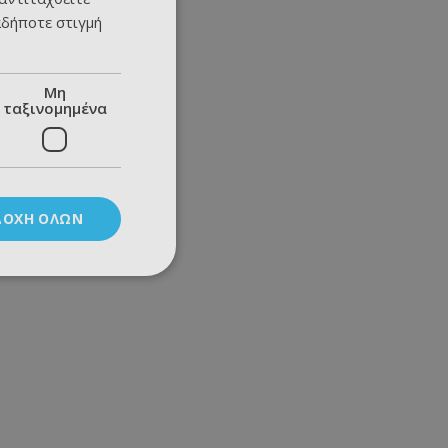
αδήποτε στιγμή
Μη
ταξινομημένα
ΔΟΧΉ ΌΛΩΝ