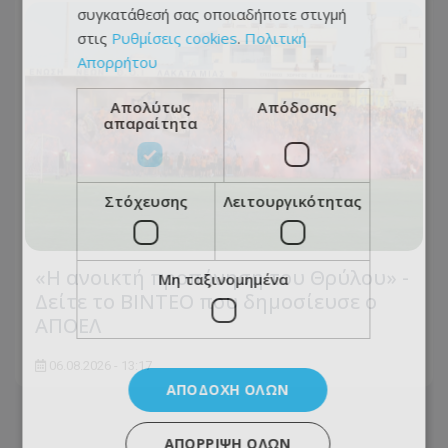
συγκατάθεσή σας οποιαδήποτε στιγμή
στις
Ρυθμίσεις cookies
.
Πολιτική
Απορρήτου
Απολύτως
Απόδοσης
απαραίτητα
Στόχευσης
Λειτουργικότητας
«Η ανοικτή προπόνηση του Θρύλου» -
Μη ταξινομημένα
Δείτε το ΒΙΝΤΕΟ που δημοσίευσε ο
ΑΠΟΕΛ
06.08.2026 - 13:17
ΑΠΟΔΟΧΉ ΌΛΩΝ
ΑΠΌΡΡΙΨΗ ΌΛΩΝ