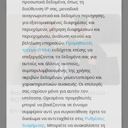
προσωπικά δεδομένα, όπως τη
διεύθυνση IP σας, μοναδικά
αναγνωριστικά και δεδομένα περιήγησης,
για εξατομικευμένες διαφημίσεις και
περιεχόμενο, μέτρηση διαφημίσεων και
περιεχομένου, ανάλυση κοινού και
βελτίωση υπηρεσιών.
Προμηθευτές
τρίτων (1884)
ενδέχεται επίσης να
επεξεργάζονται τα δεδομένα σας για
αυτούς και άλλους σκοπούς,
συμπεριλαμβανομένης της χρήσης
ακριβών δεδομένων γεωεντοπισμού και
χαρακτηριστικών συσκευής. Οι επιλογές
σας ισχύουν μόνο για αυτόν τον
Φανέλα στον Μητροπολίτη Ησαΐα -
ιστότοπο. Ορισμένοι προμηθευτές
ΦΩΤΟΓΡΑΦΙΕΣ
μπορεί να βασίζονται σε έννομο
συμφέρον αντί για συγκατάθεση· έχετε το
06.08.2026 - 18:30
δικαίωμα να αντιταχθείτε στις
Ρυθμίσεις
διαφήμισης
. Μπορείτε να ανακαλέσετε τη