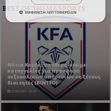
BEST OF
THEMASPORTS
ΕΜΦΆΝΙΣΗ ΛΕΠΤΟΜΕΡΕΙΏΝ
Νότια Κορέα: Υπόθεση-σοκ με
καταγγελίες για προσφορά
σεξουαλικών υπηρεσιών σε ξένους
διαιτητές (BINTEO)
07.08.2026 - 23:59