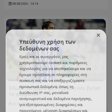
08.08.2026 - 14:14
×
Υπεύθυνη χρήση των
δεδομένων σας
Εμείς και οι συνεργάτες μας
χρησιμοποιούμε cookies και παρόμοιες
τεχνολογίες για να αποθηκεύουμε και να
έχουμε πρόσβαση σε πληροφορίες στη
συσκευή σας και να επεξεργαζόμαστε
προσωπικά δεδομένα, όπως τη
Έδωσε τα χέρια με Ρισβάνη και βγήκε
διεύθυνση IP σας, μοναδικά
το φιρμάνι!
αναγνωριστικά και δεδομένα περιήγησης,
για εξατομικευμένες διαφημίσεις και
08.08.2026 - 11:50
περιεχόμενο, μέτρηση διαφημίσεων και