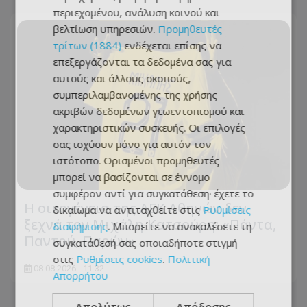
περιεχομένου, ανάλυση κοινού και
βελτίωση υπηρεσιών.
Προμηθευτές
τρίτων (1884)
ενδέχεται επίσης να
επεξεργάζονται τα δεδομένα σας για
αυτούς και άλλους σκοπούς,
συμπεριλαμβανομένης της χρήσης
ακριβών δεδομένων γεωεντοπισμού και
χαρακτηριστικών συσκευής. Οι επιλογές
σας ισχύουν μόνο για αυτόν τον
ιστότοπο. Ορισμένοι προμηθευτές
μπορεί να βασίζονται σε έννομο
συμφέρον αντί για συγκατάθεση· έχετε το
Η οικογένεια της ΑΕΚ Αθηνών δεν
δικαίωμα να αντιταχθείτε στις
Ρυθμίσεις
ξεχνά τον Μιχάλη Κατσούρη: «Πάντα,
διαφήμισης
. Μπορείτε να ανακαλέσετε τη
Παντού, Παρών»
συγκατάθεσή σας οποιαδήποτε στιγμή
στις
Ρυθμίσεις cookies
.
Πολιτική
08.08.2026 - 11:32
Απορρήτου
Απολύτως
Απόδοσης