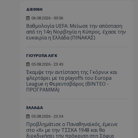
ΔΙΕΘΝΗ
06.08.2026 - 00:06
Βαθμολογία UEFA: Μείωσε την απόσταση
από τη 14η Νορβηγία η Κύπρος, έχασε την
ευκαιρία η Ελλάδα (ΠΙΝΑΚΑΣ)
ΓΙΟΥΡΟΠΑ ΛΙΓΚ
05.08.2026 - 23:45
Έκαμψε την αντίσταση της Γκόρνικ και
φλερτάρει με τα playoffs του Europa
League η Φερεντσβάρος (ΒΙΝΤΕΟ -
ΠΡΟΓΡΑΜΜΑ)
ΕΛΛΑΔΑ
05.08.2026 - 23:34
Προβλημάτισε ο Παναθηναϊκός, έμεινε
στο «Χ» με την ΤΣΣΚΑ 1948 και θα
διεκδικήσει την πρόκριση στη Σόφια