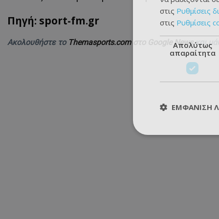
στις
Ρυθμίσεις δ
Πηγή: sport-fm.gr
στις
Ρυθμίσεις c
Ακολουθήστε το
Themasports.com στο Google News
και μά
Απολύτως
απαραίτητα
ΕΜΦΆΝΙΣΗ 