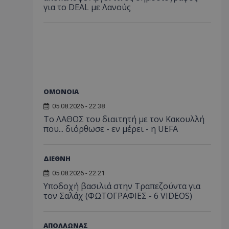
για το DEAL με Λανούς
ΟΜΟΝΟΙΑ
05.08.2026 - 22:38
Το ΛΑΘΟΣ του διαιτητή με τον Κακουλλή
που... διόρθωσε - εν μέρει - η UEFA
ΔΙΕΘΝΗ
05.08.2026 - 22:21
Υποδοχή βασιλιά στην Τραπεζούντα για
τον Σαλάχ (ΦΩΤΟΓΡΑΦΙΕΣ - 6 VIDEOS)
ΑΠΟΛΛΩΝΑΣ