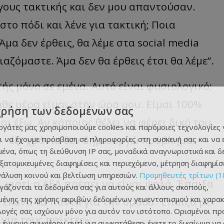
γους τακτικής και δεν μου απαντούσαν.
στο πόδι και λένε για τακτική; Ποια
Άμα δεν έρθεις, θα λέμε στα social media
ιαζόμαστε. Άμα δεν θα έρθεις έτσι θα λέμε”.
ς μόνο σε εμένα. Αυτό είναι φυσιολογικό;
άθε μέρα είμαι στην ώρα μου. Είμαι 100%
χρήση των δεδομένων σας
αι έξω. Αν κάποιος θέλει να φέρει δικό του
εργάτες μας χρησιμοποιούμε cookies και παρόμοιες τεχνολογίες 
ε - έξι χρόνια δεν δημιουργώ πρόβλημα.
ι να έχουμε πρόσβαση σε πληροφορίες στη συσκευή σας και να
ένα, όπως τη διεύθυνση IP σας, μοναδικά αναγνωριστικά και 
εξατομικευμένες διαφημίσεις και περιεχόμενο, μέτρηση διαφημίσ
νάλυση κοινού και βελτίωση υπηρεσιών.
Προμηθευτές τρίτων (1
 γιατί η ΑΕΛ πρέπει να είναι ψηλά. Έπαιξα
ργάζονται τα δεδομένα σας για αυτούς και άλλους σκοπούς,
ένης της χρήσης ακριβών δεδομένων γεωεντοπισμού και χαρακ
 έκανα τα πάντα για την ομάδα. Έπαιζα με
ιλογές σας ισχύουν μόνο για αυτόν τον ιστότοπο. Ορισμένοι πρ
για τους παίκτες».
 έννομο συμφέρον αντί για συγκατάθεση· έχετε το δικαίωμα να