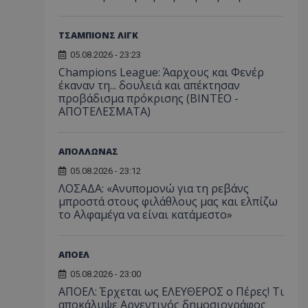
ΤΣΑΜΠΙΟΝΣ ΛΙΓΚ
05.08.2026 - 23:23
Champions League: Άαρχους και Φενέρ
έκαναν τη... δουλειά και απέκτησαν
προβάδισμα πρόκρισης (ΒΙΝΤΕΟ -
ΑΠΟΤΕΛΕΣΜΑΤΑ)
ΑΠΟΛΛΩΝΑΣ
05.08.2026 - 23:12
ΛΟΣΑΔΑ: «Ανυπομονώ για τη ρεβάνς
μπροστά στους φιλάθλους μας και ελπίζω
το Αλφαμέγα να είναι κατάμεστο»
ΑΠΟΕΛ
05.08.2026 - 23:00
ΑΠΟΕΛ: Έρχεται ως ΕΛΕΥΘΕΡΟΣ ο Πέρες! Τι
αποκάλυψε Αργεντινός δημοσιογράφος