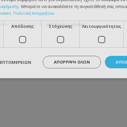
ιαφήμισης
. Μπορείτε να ανακαλέσετε τη συγκατάθεσή σας οποι
ookies
.
Πολιτική Απορρήτου
θετε πρώτοι όλες τις
αθλητικές ειδήσεις
Απόδοσης
Στόχευσης
Λειτουργικότητας
ΛΕΠΤΟΜΕΡΕΙΏΝ
ΑΠΌΡΡΙΨΗ ΌΛΩΝ
ΑΠΟ