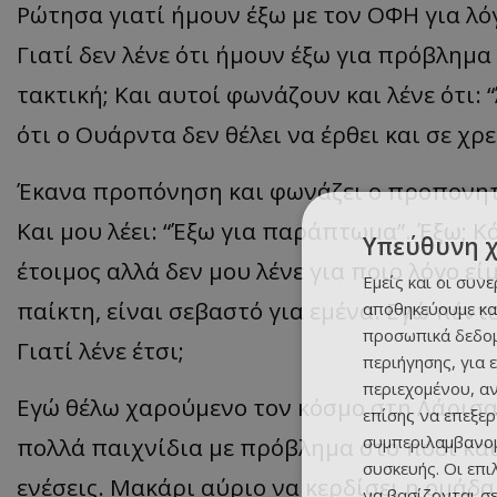
Ρώτησα γιατί ήμουν έξω με τον ΟΦΗ για λό
Γιατί δεν λένε ότι ήμουν έξω για πρόβλημα 
τακτική; Και αυτοί φωνάζουν και λένε ότι: “
ότι ο Ουάρντα δεν θέλει να έρθει και σε χρε
Έκανα προπόνηση και φωνάζει ο προπονητή
Και μου λέει: “Έξω για παράπτωμα”. Έξω; Κ
Υπεύθυνη 
έτοιμος αλλά δεν μου λένε για ποιο λόγο είμ
Εμείς και οι συν
παίκτη, είναι σεβαστό για εμένα. Εγώ πέντ
αποθηκεύουμε κα
προσωπικά δεδομ
Γιατί λένε έτσι;
περιήγησης, για 
περιεχομένου, α
Εγώ θέλω χαρούμενο τον κόσμο στη Λάρισα,
επίσης να επεξε
συμπεριλαμβανομ
πολλά παιχνίδια με πρόβλημα στο πόδι και
συσκευής. Οι επ
ενέσεις. Μακάρι αύριο να κερδίσει η ομάδα 
να βασίζονται σε