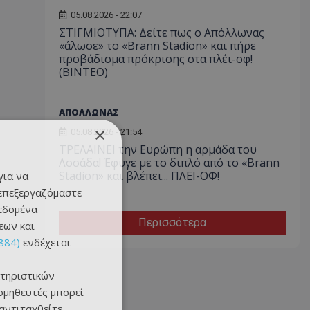
05.08.2026 - 22:07
ΣΤΙΓΜΙΟΤΥΠΑ: Δείτε πως ο Απόλλωνας
«άλωσε» το «Brann Stadion» και πήρε
προβάδισμα πρόκρισης στα πλέι-οφ!
(ΒΙΝΤΕΟ)
ΑΠΟΛΛΩΝΑΣ
×
05.08.2026 - 21:54
ΤΡΕΛΑΙΝΕΙ την Ευρώπη η αρμάδα του
Λοσάδα! Έφυγε με το διπλό από το «Brann
Stadion» και βλέπει... ΠΛΕΙ-ΟΦ!
για να
 επεξεργαζόμαστε
δεδομένα
Περισσότερα
εων και
884)
ενδέχεται
τηριστικών
ομηθευτές μπορεί
 αντιταχθείτε