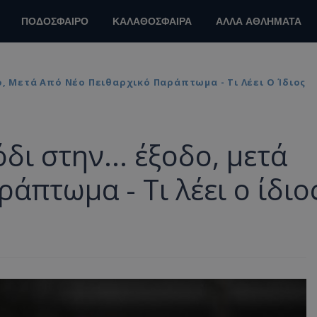
ΠΟΔΟΣΦΑΙΡΟ
ΚΑΛΑΘΟΣΦΑΙΡΑ
ΑΛΛΑ ΑΘΛΗΜΑΤΑ
ο, Μετά Από Νέο Πειθαρχικό Παράπτωμα - Τι Λέει Ο Ίδιος
ι στην... έξοδο, μετά
άπτωμα - Τι λέει ο ίδιο