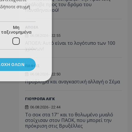
Κράλοβε προς τον δρόμο του
αδήποτε στιγμή
Παναθηναϊκού!
Μη
ΑΠΟΕΛ
ταξινομημένα
06.08.2026 - 22:55
ΑΠΟΕΛ: Αυτό είναι το λογότυπο των 100
χρόνων!
ΔΟΧΉ ΌΛΩΝ
ΠΑΦΟΣ
06.08.2026 - 22:50
Πρόβλημα και αναγκαστική αλλαγή ο Σέμα
ΓΙΟΥΡΟΠΑ ΛΙΓΚ
06.08.2026 - 22:44
Το σοκ στα 17'' και το θολωμένο μυαλό
στοίχισαν στον ΠΑΟΚ, που μπορεί την
πρόκριση στις Βρυξέλλες