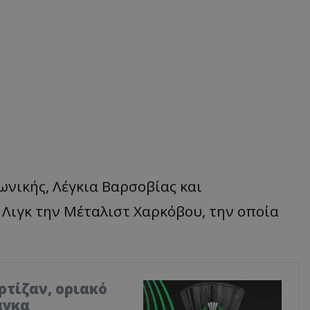
ωνικής
,
Λέγκι
α Βα
ρσο
βίας και
α
Λιγκ
την
Μέτ
α
λιστ
Χα
ρκό
β
ου
,
την
οπ
οί
α
αρτίζαν, οριακό
άγκα