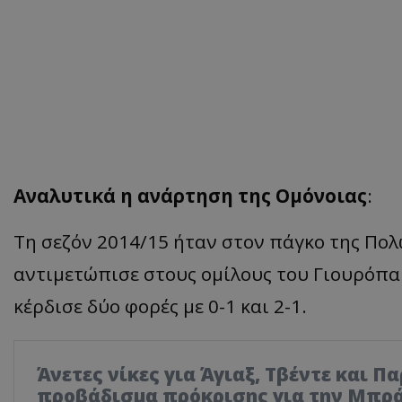
Αναλυτικά η ανάρτηση της Ομόνοιας
:
Τη
σεζόν
2014/15
ήτ
αν
στον
π
άγκο
της
Πολ
α
ντιμετώ
π
ισε
στους
ομίλους
του
Γιουρό
π
κέρδισε
δύο
φορές
με
0-1 και 2-1.
Άνετες νίκες για Άγιαξ, Τβέντε και Π
προβάδισμα πρόκρισης για την Μπρ