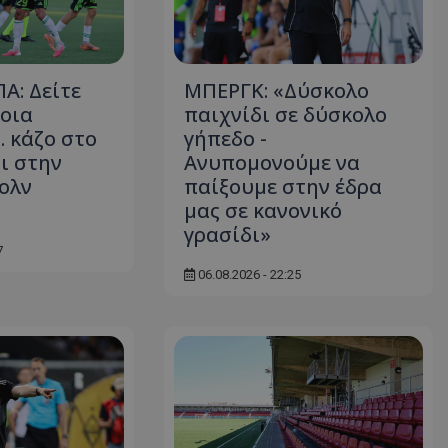
Α: Δείτε
ΜΠΕΡΓΚ: «Δύσκολο
οια
παιχνίδι σε δύσκολο
.. κάζο στο
γήπεδο -
ι στην
Ανυπομονούμε να
ολν
παίξουμε στην έδρα
μας σε κανονικό
γρασίδι»
7
06.08.2026 - 22:25