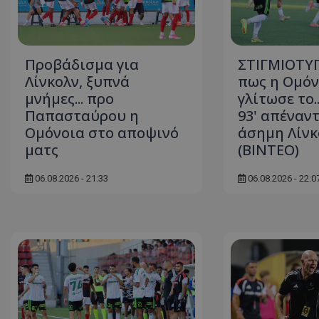
Προβάδισμα για
ΣΤΙΓΜΙΟΤΥΠ
Λίνκολν, ξυπνά
πως η Ομόν
μνήμες... προ
γλίτωσε το.
Παπασταύρου η
93' απέναντ
Ομόνοια στο αποψινό
άσημη Λίνκ
ματς
(ΒΙΝΤΕΟ)
06.08.2026 - 21:33
06.08.2026 - 22:0