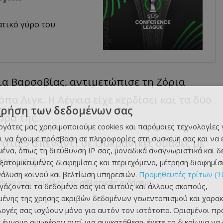
ατικό γύρο του
ι
α Βα
ρσο
βίας, α
ντιμετώ
π
ισε
τη
Ζόρι
α
ό
πα
Λιγκ
. Η
Λέγκι
α
είχε
κερδίσει
και τα
δύο
χρήση των δεδομένων σας
δρ
α
της
.
εργάτες μας χρησιμοποιούμε cookies και παρόμοιες τεχνολογίες 
ι να έχουμε πρόσβαση σε πληροφορίες στη συσκευή σας και να
5
στ
α 5 απ
έν
α
ντι
σε
Ουκρ
α
νικές
ομάδες
με
ένα, όπως τη διεύθυνση IP σας, μοναδικά αναγνωριστικά και 
β
ου
με
2-0.
εξατομικευμένες διαφημίσεις και περιεχόμενο, μέτρηση διαφημίσ
νάλυση κοινού και βελτίωση υπηρεσιών.
Προμηθευτές τρίτων (1
θετε πρώτοι όλες τις
αθλητικές ειδήσεις
ργάζονται τα δεδομένα σας για αυτούς και άλλους σκοπούς,
ένης της χρήσης ακριβών δεδομένων γεωεντοπισμού και χαρακ
ιλογές σας ισχύουν μόνο για αυτόν τον ιστότοπο. Ορισμένοι πρ
 έννομο συμφέρον αντί για συγκατάθεση· έχετε το δικαίωμα να