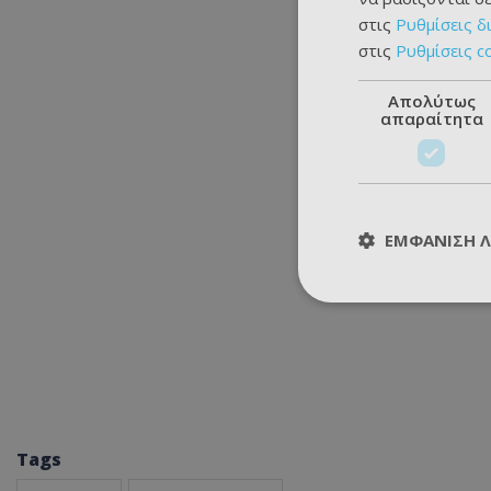
στις
Ρυθμίσεις δ
στις
Ρυθμίσεις c
Απολύτως
απαραίτητα
ΕΜΦΆΝΙΣΗ 
Tags