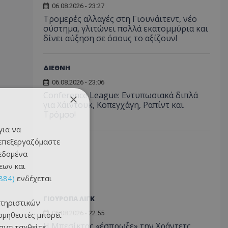
06.08.2026 - 23:27
Τρομερές αλλαγές στη Γιουνάιτεντ, νέο
σύστημα, γλιτώνει πολλά εκατομμύρια και
δίνει αύξηση σε όσους το αξίζουν!
ΔΙΕΘΝΗ
06.08.2026 - 23:06
Conference League: Εντυπωσιακά διπλά
×
για Χάιντουκ, Κοπεγχάγη, Ραπίντ και
Τρόμσο!
για να
 επεξεργαζόμαστε
δεδομένα
εων και
884)
ενδέχεται
ΓΙΟΥΡΟΠΑ ΛΙΓΚ
τηριστικών
06.08.2026 - 22:55
ομηθευτές μπορεί
Η Μπεσίκτας «έσπρωξε» την Χράντετς
 αντιταχθείτε