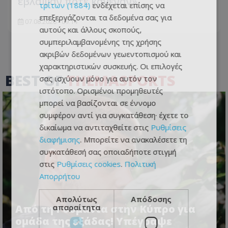
έβλαψαν ποτέ κανέναν»
τρίτων (1884)
ενδέχεται επίσης να
επεξεργάζονται τα δεδομένα σας για
07.08.2026 - 09:14
αυτούς και άλλους σκοπούς,
συμπεριλαμβανομένης της χρήσης
ακριβών δεδομένων γεωεντοπισμού και
χαρακτηριστικών συσκευής. Οι επιλογές
BEST OF
THEMASPORTS
σας ισχύουν μόνο για αυτόν τον
ιστότοπο. Ορισμένοι προμηθευτές
μπορεί να βασίζονται σε έννομο
συμφέρον αντί για συγκατάθεση· έχετε το
δικαίωμα να αντιταχθείτε στις
Ρυθμίσεις
διαφήμισης
. Μπορείτε να ανακαλέσετε τη
συγκατάθεσή σας οποιαδήποτε στιγμή
στις
Ρυθμίσεις cookies
.
Πολιτική
Απορρήτου
Απολύτως
Απόδοσης
απαραίτητα
Από τη Ρουμανία στην Κύπρο για
ομάδα της εξάδας! Υπέγραψε