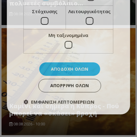
πολυετές συμβόλαιο...
Στόχευσης
Λειτουργικότητας
08.08.2026 - 10:07
Μη ταξινομημένα
ΑΠΟΔΟΧΉ ΌΛΩΝ
ΑΠΌΡΡΙΨΗ ΌΛΩΝ
ΕΜΦΆΝΙΣΗ ΛΕΠΤΟΜΕΡΕΙΏΝ
Καμίνι και σήμερα η Κύπρος - Πού
μπορεί να «σκάσει» βροχή
08.08.2026 - 10:00