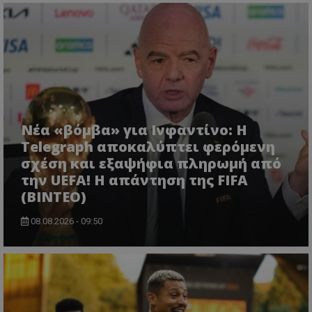
Νέα «βόμβα» για Ινφαντίνο: Η
Telegraph αποκαλύπτει φερόμενη
σχέση και εξαψήφια πληρωμή από
την UEFA! Η απάντηση της FIFA
(ΒΙΝΤΕΟ)
08.08.2026 - 09:50