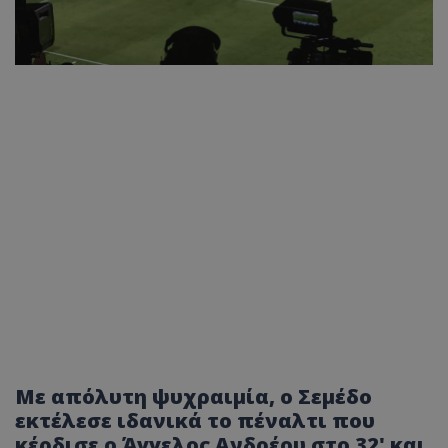
Με απόλυτη ψυχραιμία, ο Σεμέδο
εκτέλεσε ιδανικά το πέναλτι που
κέρδισε ο Άγγελος Ανδρέου στο 32' και