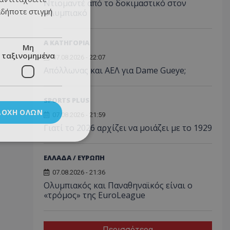
Ντιομαντέ από το δοκιμαστικό στον
αδήποτε στιγμή
Ολυμπιακό
Α ΚΑΤΗΓΟΡΙΑ
Μη
ταξινομημένα
07.08.2026 - 22:07
Απόλλωνας και ΑΕΛ για Dame Gueye;
SPORTS PLUS
ΔΟΧΉ ΌΛΩΝ
07.08.2026 - 21:59
Γιατί το 2026 αρχίζει να μοιάζει με το 1929
ΕΛΛΑΔΑ / ΕΥΡΩΠΗ
07.08.2026 - 21:36
Ολυμπιακός και Παναθηναϊκός είναι ο
«τρόμος» της EuroLeague
Περισσότερα