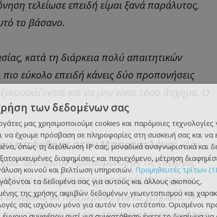
νηση τελείωσε επειδή είμαι ξανά παράλυτος,
υτό το βάσανο.
ασίας, κατά τη διάρκεια πολύ απαιτητικών
ι πιο εύκολο επειδή κάνεις δύο προπονήσεις
 ξεκουράζονται και να μην είναι τόσο άσχημα. Ο
χρήση των δεδομένων σας
να».
εργάτες μας χρησιμοποιούμε cookies και παρόμοιες τεχνολογίες 
ι να έχουμε πρόσβαση σε πληροφορίες στη συσκευή σας και να
που εντάχθηκε στην Μπαρτσελόνα:
«Δεν
ένα, όπως τη διεύθυνση IP σας, μοναδικά αναγνωριστικά και 
εξατομικευμένες διαφημίσεις και περιεχόμενο, μέτρηση διαφημίσ
ιρο. Δεν ήμουν παθιασμένος με τις επιλογές
νάλυση κοινού και βελτίωση υπηρεσιών.
Προμηθευτές τρίτων (1
ύλλογοι μου έκαναν προσφορές. Δεν είχε να
ργάζονται τα δεδομένα σας για αυτούς και άλλους σκοπούς,
ένης της χρήσης ακριβών δεδομένων γεωεντοπισμού και χαρακ
να συνεχίσω να παίζω μόνο για τα χρήματα. Η
ιλογές σας ισχύουν μόνο για αυτόν τον ιστότοπο. Ορισμένοι πρ
ες πριν ανακοινώσω την αποχώρησή μου, μίλησα
 έννομο συμφέρον αντί για συγκατάθεση· έχετε το δικαίωμα να