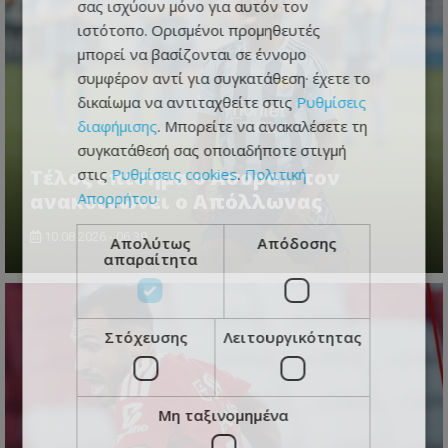
σας ισχύουν μόνο για αυτόν τον
ιστότοπο. Ορισμένοι προμηθευτές
μπορεί να βασίζονται σε έννομο
συμφέρον αντί για συγκατάθεση· έχετε το
δικαίωμα να αντιταχθείτε στις
Ρυθμίσεις
διαφήμισης
. Μπορείτε να ανακαλέσετε τη
συγκατάθεσή σας οποιαδήποτε στιγμή
Tέλος επισημα ο Ασόρο... τον
στις
Ρυθμίσεις cookies
.
Πολιτική
ανακοινώνει ο Απόλλωνας
Απορρήτου
10.08.2026 - 06:39
Απολύτως
Απόδοσης
απαραίτητα
Στόχευσης
Λειτουργικότητας
Μη ταξινομημένα