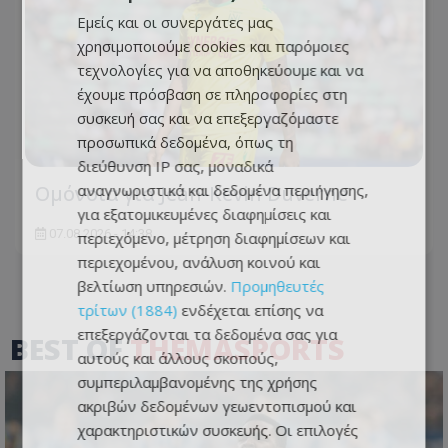
Εμείς και οι συνεργάτες μας
χρησιμοποιούμε cookies και παρόμοιες
τεχνολογίες για να αποθηκεύουμε και να
έχουμε πρόσβαση σε πληροφορίες στη
συσκευή σας και να επεξεργαζόμαστε
προσωπικά δεδομένα, όπως τη
διεύθυνση IP σας, μοναδικά
Ομόνοια για Jean-Kevin Duverne
αναγνωριστικά και δεδομένα περιήγησης,
για εξατομικευμένες διαφημίσεις και
07.08.2026 - 14:38
περιεχόμενο, μέτρηση διαφημίσεων και
περιεχομένου, ανάλυση κοινού και
βελτίωση υπηρεσιών.
Προμηθευτές
τρίτων (1884)
ενδέχεται επίσης να
επεξεργάζονται τα δεδομένα σας για
BEST OF
THEMASPORTS
αυτούς και άλλους σκοπούς,
συμπεριλαμβανομένης της χρήσης
ακριβών δεδομένων γεωεντοπισμού και
χαρακτηριστικών συσκευής. Οι επιλογές