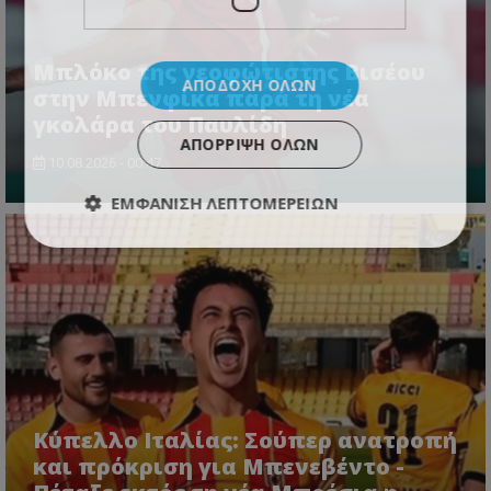
Μπλόκο της νεοφώτιστης Βισέου
ΑΠΟΔΟΧΉ ΌΛΩΝ
στην Μπενφίκα παρά τη νέα
γκολάρα του Παυλίδη
ΑΠΌΡΡΙΨΗ ΌΛΩΝ
10.08.2026 - 00:47
ΕΜΦΆΝΙΣΗ ΛΕΠΤΟΜΕΡΕΙΏΝ
Κύπελλο Ιταλίας: Σούπερ ανατροπή
και πρόκριση για Μπενεβέντο -