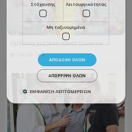
Στόχευσης
Λειτουργικότητας
Μη ταξινομημένα
Ομόνοια για Jean-Kevin Duverne
07.08.2026 - 14:38
ΑΠΟΔΟΧΉ ΌΛΩΝ
ΑΠΌΡΡΙΨΗ ΌΛΩΝ
ΕΜΦΆΝΙΣΗ ΛΕΠΤΟΜΕΡΕΙΏΝ