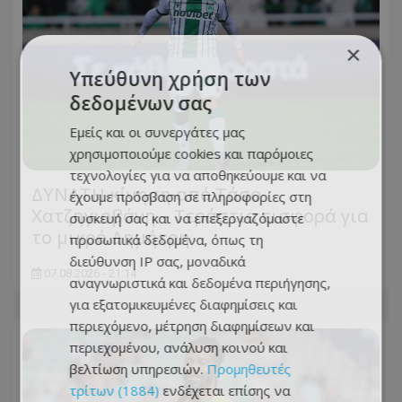
×
Υπεύθυνη χρήση των
δεδομένων σας
Εμείς και οι συνεργάτες μας
χρησιμοποιούμε cookies και παρόμοιες
τεχνολογίες για να αποθηκεύουμε και να
ΔΥΝΑΤΗ κίνηση από Τάσο
έχουμε πρόσβαση σε πληροφορίες στη
Χατζηγιοβάνη – Τεράστια εισφορά για
συσκευή σας και να επεξεργαζόμαστε
το μικρό Δημήτρη
προσωπικά δεδομένα, όπως τη
διεύθυνση IP σας, μοναδικά
07.08.2026 - 21:14
αναγνωριστικά και δεδομένα περιήγησης,
για εξατομικευμένες διαφημίσεις και
περιεχόμενο, μέτρηση διαφημίσεων και
περιεχομένου, ανάλυση κοινού και
βελτίωση υπηρεσιών.
Προμηθευτές
τρίτων (1884)
ενδέχεται επίσης να