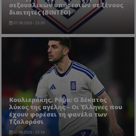
σεξουαλικών υπηρεσιών σε ξένους
διαιτητές (BINTEO)
07.08.2026 - 23:59
Κουλιεράκης, Ρόμα: Ο δέκατος
λύκος της αγέλης – Οι Έλληνες που
έχουν φορέσει τη φανέλα των
Τζαλορόσι
07.08.2026 - 23:54