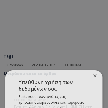
Tags
Stoiximan
ΔΕΛΤΙΑ ΤΥΠΟΥ
ΣΤΟΙΧΗΜΑ
Μοιράσου αυτό το άρθρο
×
Υπεύθυνη χρήση των
δεδομένων σας
Εμείς και οι συνεργάτες μας
ΠΡΟΗΓΟΎΜΕΝΟ ΆΡΘΡΟ
χρησιμοποιούμε cookies και παρόμοιες
Τσάμπι Αλόνσο-Βινίσιους: Η ΚΙΝΗΣΗ στο