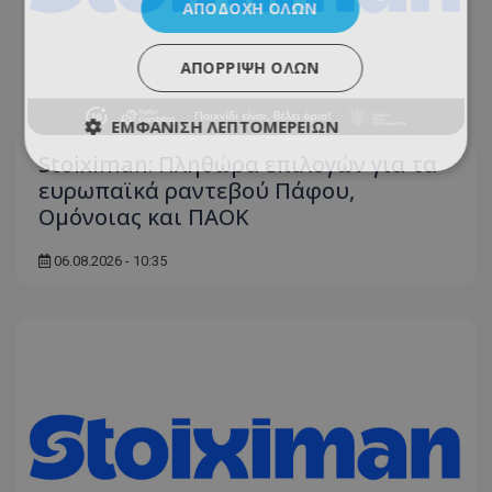
ΑΠΟΔΟΧΉ ΌΛΩΝ
ΑΠΌΡΡΙΨΗ ΌΛΩΝ
ΕΜΦΆΝΙΣΗ ΛΕΠΤΟΜΕΡΕΙΏΝ
Stoiximan: Πληθώρα επιλογών για τα
ευρωπαϊκά ραντεβού Πάφου,
Ομόνοιας και ΠΑΟΚ
06.08.2026 - 10:35