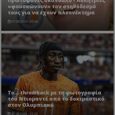
Πρωτοφανές σκάνδαλο - Aθλήτριες
«φουσκώνουν» τον στηθόδεσμό
τους για να έχουν πλεονέκτημα
07.08.2026 - 22:44
Το... throwback με τη φωτογραφία
του Ντιομαντέ από το δοκιμαστικό
στον Ολυμπιακό
07.08.2026 - 22:22