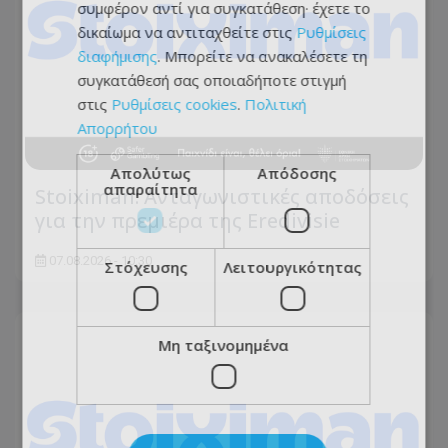
συμφέρον αντί για συγκατάθεση· έχετε το
δικαίωμα να αντιταχθείτε στις
Ρυθμίσεις
διαφήμισης
. Μπορείτε να ανακαλέσετε τη
συγκατάθεσή σας οποιαδήποτε στιγμή
στις
Ρυθμίσεις cookies
.
Πολιτική
Απορρήτου
Απολύτως
Απόδοσης
απαραίτητα
Stoiximan: Ανταγωνιστικές αποδόσεις
για την πρεμιέρα της Eredivisie
07.08.2026 - 10:30
Στόχευσης
Λειτουργικότητας
Μη ταξινομημένα