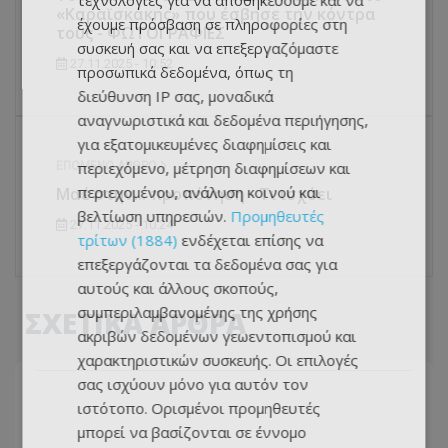
τεχνολογίες για να αποθηκεύουμε και να
«Καραϊσκάκης» που έσβησε την κόντρα
έχουμε πρόσβαση σε πληροφορίες στη
τους - ΦΩΤΟΓΡΑΦΙΕΣ
συσκευή σας και να επεξεργαζόμαστε
27.11.2025 - 10:52
προσωπικά δεδομένα, όπως τη
διεύθυνση IP σας, μοναδικά
αναγνωριστικά και δεδομένα περιήγησης,
για εξατομικευμένες διαφημίσεις και
περιεχόμενο, μέτρηση διαφημίσεων και
ΕΠΌΜΕΝΟ ΆΡΘΡΟ
περιεχομένου, ανάλυση κοινού και
Μαέ στην... προπόνηση - Τι ισχύει
βελτίωση υπηρεσιών.
Προμηθευτές
27.11.2025 - 10:24
τρίτων (1884)
ενδέχεται επίσης να
επεξεργάζονται τα δεδομένα σας για
αυτούς και άλλους σκοπούς,
συμπεριλαμβανομένης της χρήσης
ΣΧΕΤΙΚΑ ΑΡΘΡΑ
ακριβών δεδομένων γεωεντοπισμού και
χαρακτηριστικών συσκευής. Οι επιλογές
σας ισχύουν μόνο για αυτόν τον
ιστότοπο. Ορισμένοι προμηθευτές
μπορεί να βασίζονται σε έννομο