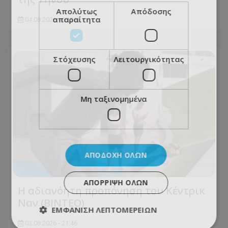
Απολύτως
Απόδοσης
απαραίτητα
04.08.2026 - 07:38
Στόχευσης
Λειτουργικότητας
Μη ταξινομημένα
ΑΠΟΔΟΧΉ ΌΛΩΝ
ΑΠΌΡΡΙΨΗ ΌΛΩΝ
Η αδιανόητη προπόνηση του Κέντρικ
Ναν (BINTEO)
ΕΜΦΆΝΙΣΗ ΛΕΠΤΟΜΕΡΕΙΏΝ
03.08.2026 - 21:46