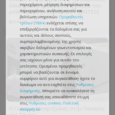
περιεχόμενο, μέτρηση διαφημίσεων και
δέκα χρόνια έμαθαν ότι η μπάλα του
περιεχομένου, ανάλυση κοινού και
μπάσκετ είναι πορτοκαλί» (ΒΙΝΤΕΟ)
βελτίωση υπηρεσιών.
Προμηθευτές
09.08.2026 - 19:00
τρίτων (1884)
ενδέχεται επίσης να
επεξεργάζονται τα δεδομένα σας για
αυτούς και άλλους σκοπούς,
συμπεριλαμβανομένης της χρήσης
ακριβών δεδομένων γεωεντοπισμού και
χαρακτηριστικών συσκευής. Οι επιλογές
σας ισχύουν μόνο για αυτόν τον
ιστότοπο. Ορισμένοι προμηθευτές
μπορεί να βασίζονται σε έννομο
συμφέρον αντί για συγκατάθεση· έχετε το
δικαίωμα να αντιταχθείτε στις
Ρυθμίσεις
διαφήμισης
. Μπορείτε να ανακαλέσετε τη
συγκατάθεσή σας οποιαδήποτε στιγμή
στις
Ρυθμίσεις cookies
.
Πολιτική
Ο Γιώργος Μπαρτζώκας στην Παναγία
Απορρήτου
της Τήνου