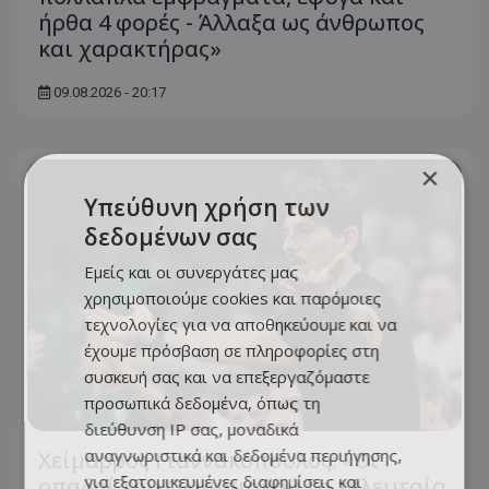
ήρθα 4 φορές - Άλλαξα ως άνθρωπος
και χαρακτήρας»
09.08.2026 - 20:17
×
Υπεύθυνη χρήση των
δεδομένων σας
Εμείς και οι συνεργάτες μας
χρησιμοποιούμε cookies και παρόμοιες
τεχνολογίες για να αποθηκεύουμε και να
έχουμε πρόσβαση σε πληροφορίες στη
συσκευή σας και να επεξεργαζόμαστε
προσωπικά δεδομένα, όπως τη
διεύθυνση IP σας, μοναδικά
αναγνωριστικά και δεδομένα περιήγησης,
Χείμαρρος Γιαννακόπουλος: «Οι
για εξατομικευμένες διαφημίσεις και
οπαδοί του Ολυμπιακού τα τελευταία