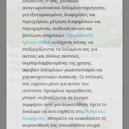
διεύθυνση IP σας, μοναδικά
αναγνωριστικά και δεδομένα περιήγησης,
για εξατομικευμένες διαφημίσεις και
περιεχόμενο, μέτρηση διαφημίσεων και
περιεχομένου, ανάλυση κοινού και
βελτίωση υπηρεσιών.
Προμηθευτές
τρίτων (1884)
ενδέχεται επίσης να
επεξεργάζονται τα δεδομένα σας για
Με Πελίστρι, Τσιριβέγια και Φαν
αυτούς και άλλους σκοπούς,
Ντρόνγκελεν η 11άδα του
συμπεριλαμβανομένης της χρήσης
Παναθηναϊκού με ΤΣΣΚΑ 1948
ακριβών δεδομένων γεωεντοπισμού και
χαρακτηριστικών συσκευής. Οι επιλογές
05.08.2026 - 20:31
σας ισχύουν μόνο για αυτόν τον
ιστότοπο. Ορισμένοι προμηθευτές
μπορεί να βασίζονται σε έννομο
συμφέρον αντί για συγκατάθεση· έχετε το
δικαίωμα να αντιταχθείτε στις
Ρυθμίσεις
διαφήμισης
. Μπορείτε να ανακαλέσετε τη
συγκατάθεσή σας οποιαδήποτε στιγμή