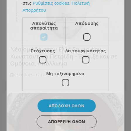
στις
Ρυθμίσεις cookies
.
Πολιτική
Απορρήτου
Απολύτως
Απόδοσης
απαραίτητα
Νέα ομάδα στην Ελλάδα για τον
Στόχευσης
Λειτουργικότητας
Κωνσταντίνο Πετρίδη - Έπαιξε και σε
Ομόνοια, Απόλλωνα
Μη ταξινομημένα
05.08.2026 - 17:17
ΑΠΟΔΟΧΉ ΌΛΩΝ
ΑΠΌΡΡΙΨΗ ΌΛΩΝ