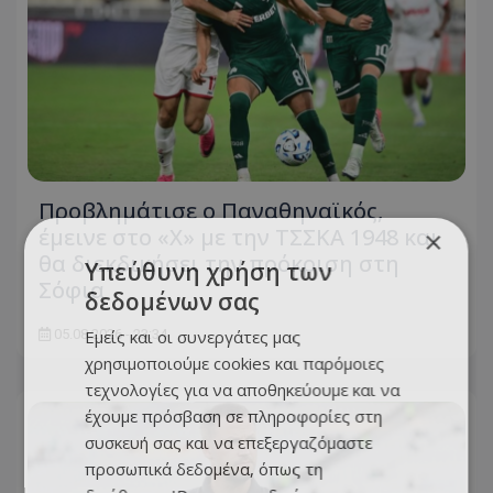
Προβλημάτισε ο Παναθηναϊκός,
έμεινε στο «Χ» με την ΤΣΣΚΑ 1948 και
×
θα διεκδικήσει την πρόκριση στη
Υπεύθυνη χρήση των
Σόφια
δεδομένων σας
05.08.2026 - 23:34
Εμείς και οι συνεργάτες μας
χρησιμοποιούμε cookies και παρόμοιες
τεχνολογίες για να αποθηκεύουμε και να
έχουμε πρόσβαση σε πληροφορίες στη
συσκευή σας και να επεξεργαζόμαστε
προσωπικά δεδομένα, όπως τη