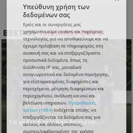
Υπεύθυνη χρήση των
δεδομένων σας
Εμείς και οι συνεργάτες μας
BEST OF
THEMASPORTS
χρησιμοποιούμε cookies και παρόμοιες
τεχνολογίες για να αποθηκεύουμε και να
έχουμε πρόσβαση σε πληροφορίες στη
συσκευή σας και να επεξεργαζόμαστε
προσωπικά δεδομένα, όπως τη
διεύθυνση IP σας, μοναδικά
αναγνωριστικά και δεδομένα περιήγησης,
για εξατομικευμένες διαφημίσεις και
περιεχόμενο, μέτρηση διαφημίσεων και
περιεχομένου, ανάλυση κοινού και
βελτίωση υπηρεσιών.
Προμηθευτές
τρίτων (1884)
ενδέχεται επίσης να
επεξεργάζονται τα δεδομένα σας για
Τα φιλικά του Άρη Λεμεσού...
αυτούς και άλλους σκοπούς,
συμπεριλαμβανομένης της χρήσης
09.08.2026 - 06:45