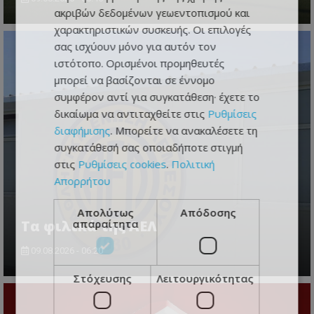
ακριβών δεδομένων γεωεντοπισμού και
χαρακτηριστικών συσκευής. Οι επιλογές
σας ισχύουν μόνο για αυτόν τον
ιστότοπο. Ορισμένοι προμηθευτές
μπορεί να βασίζονται σε έννομο
συμφέρον αντί για συγκατάθεση· έχετε το
δικαίωμα να αντιταχθείτε στις
Ρυθμίσεις
διαφήμισης
. Μπορείτε να ανακαλέσετε τη
συγκατάθεσή σας οποιαδήποτε στιγμή
στις
Ρυθμίσεις cookies
.
Πολιτική
Απορρήτου
Απολύτως
Απόδοσης
απαραίτητα
Τα φιλικά της ΑΕΛ
09.08.2026 - 06:20
Στόχευσης
Λειτουργικότητας