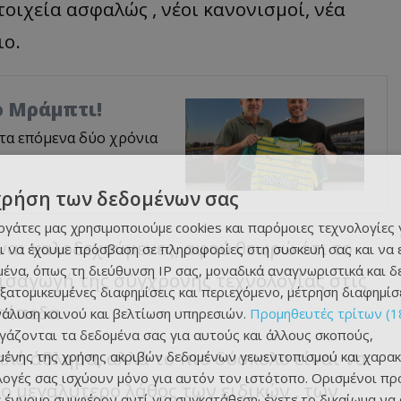
ιχεία ασφαλώς , νέοι κανονισμοί, νέα
ιο.
ο Μράμπτι!
 τα επόμενα δύο χρόνια
χρήση των δεδομένων σας
εργάτες μας χρησιμοποιούμε cookies και παρόμοιες τεχνολογίες 
ίναι καλοδεχούμενες, αφού θεωρώ ότι το
ι να έχουμε πρόσβαση σε πληροφορίες στη συσκευή σας και να
ένα, όπως τη διεύθυνση IP σας, μοναδικά αναγνωριστικά και 
εισαγωγή της σύγχρονης τεχνολογίας στις
εξατομικευμένες διαφημίσεις και περιεχόμενο, μέτρηση διαφημίσ
πίπεδα.
νάλυση κοινού και βελτίωση υπηρεσιών.
Προμηθευτές τρίτων (1
ργάζονται τα δεδομένα σας για αυτούς και άλλους σκοπούς,
ό άθλημα, αλλά το πιο δύσκολο είναι να
ένης της χρήσης ακριβών δεδομένων γεωεντοπισμού και χαρακ
ιλογές σας ισχύουν μόνο για αυτόν τον ιστότοπο. Ορισμένοι πρ
Το μεγαλύτερο λάθος των ειδικών , των
 έννομο συμφέρον αντί για συγκατάθεση· έχετε το δικαίωμα να