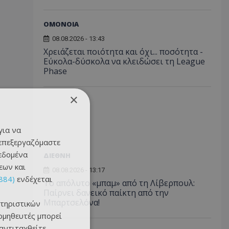
ΟΜΟΝΟΙΑ
08.08.2026 - 13:43
Χρειάζεται ποιότητα και όχι... ποσότητα -
Εύκολα-δύσκολα να κλειδώσει τη League
Phase
×
για να
 επεξεργαζόμαστε
δεδομένα
ΔΙΕΘΝΗ
εων και
08.08.2026 - 13:17
884)
ενδέχεται
Το απόλυτο «μπαμ» από τη Λίβερπουλ:
Παίρνει δανεικό παίκτη από την
Μπαρτσελόνα!
τηριστικών
ομηθευτές μπορεί
 αντιταχθείτε