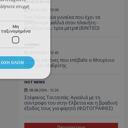
SPORTS PLUS
αδήποτε στιγμή
08.08.2026 - 13:00
Στο Γκίνες μία γυναίκα που έχει τα
μακρύτερα μαλλιά στον πλανήτη -
Μη
Αγγίζουν τα... τρία μέτρα! (ΒΙΝΤΕΟ)
ταξινομημένα
ΔΙΕΘΝΗ
08.08.2026 - 12:43
Οι νέοι κανόνες που επέβαλε ο Μουρίνιο
ΔΟΧΉ ΌΛΩΝ
στη Ρεάλ Μαδρίτης
HOT NEWS
08.08.2026 - 12:26
Στέφανος Τσιτσιπάς: Αγκαλιά με τη
σύντροφο του στην Ελβετία και η βραδινή
έξοδος τους για φαγητό (ΦΩΤΟΓΡΑΦΙΕΣ)
Περισσότερα