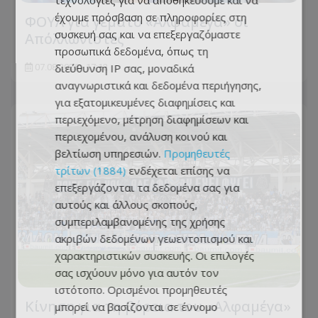
τεχνολογίες για να αποθηκεύουμε και να
έχουμε πρόσβαση σε πληροφορίες στη
ΦΟΥΛ για γεμάτο «Αλφαμέγα» οι
συσκευή σας και να επεξεργαζόμαστε
Απόλλωνίστες
προσωπικά δεδομένα, όπως τη
διεύθυνση IP σας, μοναδικά
07.08.2026 - 17:12
αναγνωριστικά και δεδομένα περιήγησης,
για εξατομικευμένες διαφημίσεις και
περιεχόμενο, μέτρηση διαφημίσεων και
περιεχομένου, ανάλυση κοινού και
βελτίωση υπηρεσιών.
Προμηθευτές
τρίτων (1884)
ενδέχεται επίσης να
επεξεργάζονται τα δεδομένα σας για
αυτούς και άλλους σκοπούς,
συμπεριλαμβανομένης της χρήσης
ακριβών δεδομένων γεωεντοπισμού και
χαρακτηριστικών συσκευής. Οι επιλογές
σας ισχύουν μόνο για αυτόν τον
ιστότοπο. Ορισμένοι προμηθευτές
Κίνηση για τη βόρεια του «Αλφαμέγα»
μπορεί να βασίζονται σε έννομο