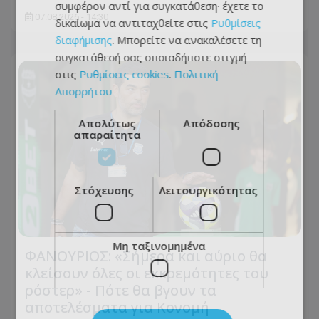
συμφέρον αντί για συγκατάθεση· έχετε το
07.08.2026 - 14:30
δικαίωμα να αντιταχθείτε στις
Ρυθμίσεις
διαφήμισης
. Μπορείτε να ανακαλέσετε τη
συγκατάθεσή σας οποιαδήποτε στιγμή
στις
Ρυθμίσεις cookies
.
Πολιτική
Απορρήτου
Απολύτως
Απόδοσης
απαραίτητα
Στόχευσης
Λειτουργικότητας
Μη ταξινομημένα
ΦΑΝΟΥΡΙΟΣ: «Σήμερα και αύριο θα
κλείσουν όλες οι εκκρεμότητες του
ρόστερ» - Πότε θα βγουν τα
αποτελέσματα για Κονομή