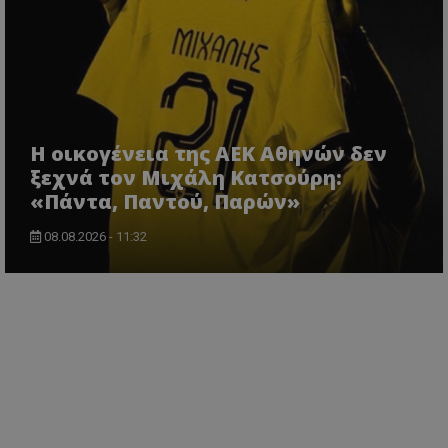
Η οικογένεια της ΑΕΚ Αθηνών δεν
ξεχνά τον Μιχάλη Κατσούρη:
«Πάντα, Παντού, Παρών»
08.08.2026 - 11:32