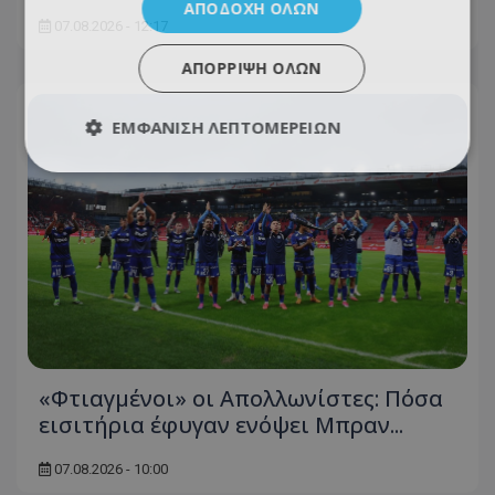
ΑΠΟΔΟΧΉ ΌΛΩΝ
07.08.2026 - 12:17
ΑΠΌΡΡΙΨΗ ΌΛΩΝ
ΕΜΦΆΝΙΣΗ ΛΕΠΤΟΜΕΡΕΙΏΝ
«Φτιαγμένοι» οι Απολλωνίστες: Πόσα
εισιτήρια έφυγαν ενόψει Μπραν...
07.08.2026 - 10:00