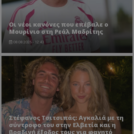
Οι νέοι κανόνες που επέβαλε ο
Μουρίνιο στη Ρεάλ Μαδρίτης
08.08.2026 - 12:43
Στέφανος Τσιτσιπάς: Αγκαλιά με τη
σύντροφο του στην Ελβετία και η
βραδινή έξοδος τους για φαγητό