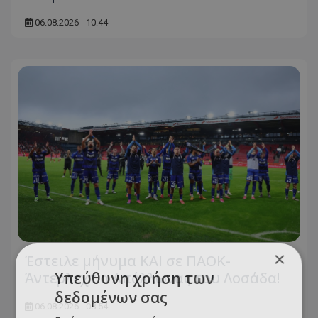
06.08.2026 - 10:44
×
Έστειλε μήνυμα ΚΑΙ σε ΠΑΟΚ-
Υπεύθυνη χρήση των
Άντερλεχτ ο Απόλλωνας του Λοσάδα!
δεδομένων σας
06.08.2026 - 08:54