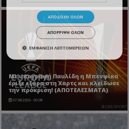
ΑΠΟΔΟΧΉ ΌΛΩΝ
ΑΠΌΡΡΙΨΗ ΌΛΩΝ
ΕΜΦΆΝΙΣΗ ΛΕΠΤΟΜΕΡΕΙΏΝ
Με υπογραφή Παυλίδη η Μπενφίκα
έριξε εξάρα στη Χαρτς και κλείδωσε
την πρόκριση! (ΑΠΟΤΕΛΕΣΜΑΤΑ)
07.08.2026 - 00:08