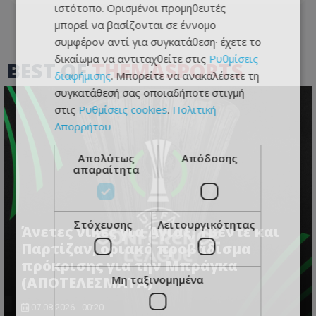
ιστότοπο. Ορισμένοι προμηθευτές
μπορεί να βασίζονται σε έννομο
συμφέρον αντί για συγκατάθεση· έχετε το
δικαίωμα να αντιταχθείτε στις
Ρυθμίσεις
BEST OF
THEMASPORTS
διαφήμισης
. Μπορείτε να ανακαλέσετε τη
συγκατάθεσή σας οποιαδήποτε στιγμή
στις
Ρυθμίσεις cookies
.
Πολιτική
Απορρήτου
Απολύτως
Απόδοσης
απαραίτητα
Στόχευσης
Λειτουργικότητας
Άνετες νίκες για Άγιαξ, Τβέντε και
Παρτίζαν, οριακό προβάδισμα
πρόκρισης για την Μπράγκα
Μη ταξινομημένα
(ΑΠΟΤΕΛΕΣΜΑΤΑ)
07.08.2026 - 00:20