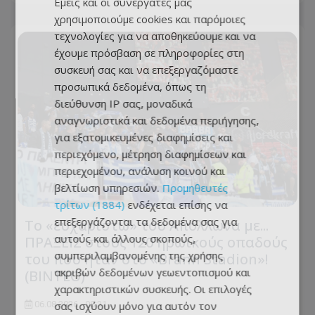
Εμείς και οι συνεργάτες μας
χρησιμοποιούμε cookies και παρόμοιες
τεχνολογίες για να αποθηκεύουμε και να
έχουμε πρόσβαση σε πληροφορίες στη
συσκευή σας και να επεξεργαζόμαστε
προσωπικά δεδομένα, όπως τη
διεύθυνση IP σας, μοναδικά
αναγνωριστικά και δεδομένα περιήγησης,
για εξατομικευμένες διαφημίσεις και
περιεχόμενο, μέτρηση διαφημίσεων και
περιεχομένου, ανάλυση κοινού και
βελτίωση υπηρεσιών.
Προμηθευτές
τρίτων (1884)
ενδέχεται επίσης να
επεξεργάζονται τα δεδομένα σας για
Το «ευχαριστώ» του Απόλλωνα με...
αυτούς και άλλους σκοπούς,
ΠΡΑΞΕΙΣ στους 120 ηρωικούς οπαδούς
συμπεριλαμβανομένης της χρήσης
του που ήταν στο «Brann Stadion»!
ακριβών δεδομένων γεωεντοπισμού και
(ΒΙΝΤΕΟ)
χαρακτηριστικών συσκευής. Οι επιλογές
σας ισχύουν μόνο για αυτόν τον
06.08.2026 - 08:31