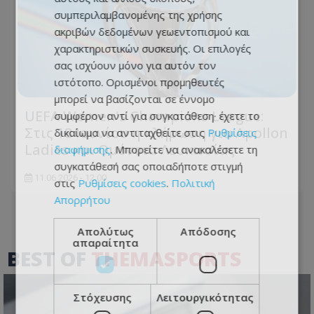
συμπεριλαμβανομένης της χρήσης
ακριβών δεδομένων γεωεντοπισμού και
χαρακτηριστικών συσκευής. Οι επιλογές
σας ισχύουν μόνο για αυτόν τον
ιστότοπο. Ορισμένοι προμηθευτές
μπορεί να βασίζονται σε έννομο
UEFA Women's Champions League:
συμφέρον αντί για συγκατάθεση· έχετε το
Στις 18 Ιουνίου η κλήρωση για Apollon
δικαίωμα να αντιταχθείτε στις
Ρυθμίσεις
Ladies και Ομόνοια Λευκωσίας
διαφήμισης
. Μπορείτε να ανακαλέσετε τη
συγκατάθεσή σας οποιαδήποτε στιγμή
11.06.2026 - 12:00
στις
Ρυθμίσεις cookies
.
Πολιτική
Απορρήτου
Απολύτως
Απόδοσης
απαραίτητα
BEST OF
THEMASPORTS
Στόχευσης
Λειτουργικότητας