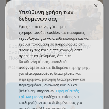
×
Υπεύθυνη χρήση των
δεδομένων σας
Εμείς και οι συνεργάτες μας
χρησιμοποιούμε cookies και παρόμοιες
τεχνολογίες για να αποθηκεύουμε και να
έχουμε πρόσβαση σε πληροφορίες στη
Ευρεία σύσκεψη στην ΚΟΠ για την
συσκευή σας και να επεξεργαζόμαστε
ανάπτυξη του Γυναικείου
προσωπικά δεδομένα, όπως τη
Ποδοσφαίρου
διεύθυνση IP σας, μοναδικά
αναγνωριστικά και δεδομένα περιήγησης,
22.06.2026 - 15:58
για εξατομικευμένες διαφημίσεις και
περιεχόμενο, μέτρηση διαφημίσεων και
περιεχομένου, ανάλυση κοινού και
βελτίωση υπηρεσιών.
Προμηθευτές
τρίτων (1884)
ενδέχεται επίσης να
επεξεργάζονται τα δεδομένα σας για
αυτούς και άλλους σκοπούς,