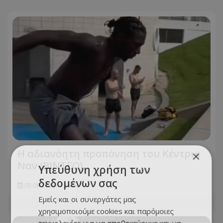
Η αδιανόητη προπόνηση του Κέντρικ
×
Ναν (BINTEO)
Υπεύθυνη χρήση των
δεδομένων σας
03.08.2026 - 21:46
Εμείς και οι συνεργάτες μας
χρησιμοποιούμε cookies και παρόμοιες