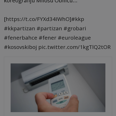
koreografiju Milošu Obiliću...
[
https://t.co/FYXd34IWhO
]
#kkp
#kkpartizan
#partizan
#grobari
#fenerbahce
#fener
#euroleague
#kosovskiboj
pic.twitter.com/1kgTlQ2tOR