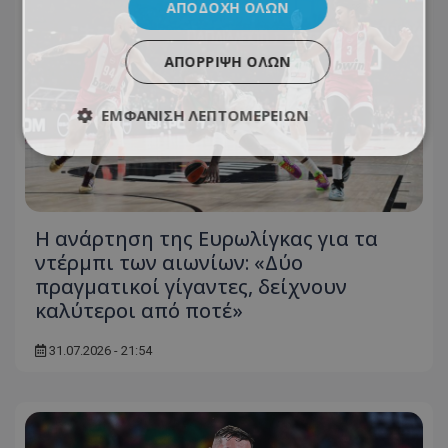
ΑΠΟΔΟΧΉ ΌΛΩΝ
ΑΠΌΡΡΙΨΗ ΌΛΩΝ
ΕΜΦΆΝΙΣΗ ΛΕΠΤΟΜΕΡΕΙΏΝ
Η ανάρτηση της Ευρωλίγκας για τα
ντέρμπι των αιωνίων: «Δύο
πραγματικοί γίγαντες, δείχνουν
καλύτεροι από ποτέ»
31.07.2026 - 21:54