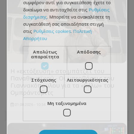
συμφέρον αντί για συγκατάθεση· έχετε το
δικαίωμα να αντιταχθείτε στις
Ρυθμίσεις
διαφήμισης
. Μπορείτε να ανακαλέσετε τη
συγκατάθεσή σας οποιαδήποτε στιγμή
στις
Ρυθμίσεις cookies
.
Πολιτική
Απορρήτου
Απολύτως
Απόδοσης
απαραίτητα
Η «εκτόξευση» στο μπάτζετ του
Παναθηναϊκού - Οι υπερβάσεις του
Στόχευσης
Λειτουργικότητας
Γιαννακόπουλου για τα «θέλω» του
Ομπράντοβιτς
Μη ταξινομημένα
01.08.2026 - 10:54