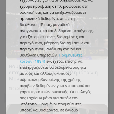
τεχνολογίες για να αποθηκεύουμε και να
έχουμε πρόσβαση σε πληροφορίες στη
συσκευή σας και να επεξεργαζόμαστε
προσωπικά δεδομένα, όπως τη
διεύθυνση IP σας, μοναδικά
αναγνωριστικά και δεδομένα περιήγησης,
για εξατομικευμένες διαφημίσεις και
περιεχόμενο, μέτρηση διαφημίσεων και
περιεχομένου, ανάλυση κοινού και
βελτίωση υπηρεσιών.
Προμηθευτές
τρίτων (1884)
ενδέχεται επίσης να
Βόμβα στη Γαλλία: Εκτός
επεξεργάζονται τα δεδομένα σας για
επαγγελματικών πρωταθλημάτων η
αυτούς και άλλους σκοπούς,
Μονακό!
συμπεριλαμβανομένης της χρήσης
ακριβών δεδομένων γεωεντοπισμού και
01.08.2026 - 13:55
χαρακτηριστικών συσκευής. Οι επιλογές
σας ισχύουν μόνο για αυτόν τον
ιστότοπο. Ορισμένοι προμηθευτές
μπορεί να βασίζονται σε έννομο