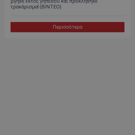
βγήκε εκτός γηπέδου και προκλήθηκε
τρακάρισμα! (BINTEO)
Περισσότερα