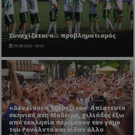
Συνεχίζεται ο... προβληματισμός
09.08.2026 - 09:01
«Δεν είναι η Τζορτζίνα»: Απίστευτο
σκηνικό στη Μαδέιρα, χιλιάδες έξω
από εκκλησία περίμεναν τον γάμο
του Ρονάλντο και είδαν άλλο