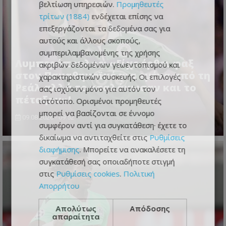
βελτίωση υπηρεσιών.
Προμηθευτές
τρίτων (1884)
ενδέχεται επίσης να
επεξεργάζονται τα δεδομένα σας για
αυτούς και άλλους σκοπούς,
συμπεριλαμβανομένης της χρήσης
Λυμπερόπουλος: «Είχε έρθει φαξ
ακριβών δεδομένων γεωεντοπισμού και
στον Παναθηναϊκό για εμένα από τη
χαρακτηριστικών συσκευής. Οι επιλογές
Ρεάλ αλλά το τσαλάκωσαν και το
σας ισχύουν μόνο για αυτόν τον
πέταξαν»!
ιστότοπο. Ορισμένοι προμηθευτές
μπορεί να βασίζονται σε έννομο
09.08.2026 - 09:52
συμφέρον αντί για συγκατάθεση· έχετε το
δικαίωμα να αντιταχθείτε στις
Ρυθμίσεις
διαφήμισης
. Μπορείτε να ανακαλέσετε τη
συγκατάθεσή σας οποιαδήποτε στιγμή
στις
Ρυθμίσεις cookies
.
Πολιτική
Απορρήτου
Απολύτως
Απόδοσης
απαραίτητα