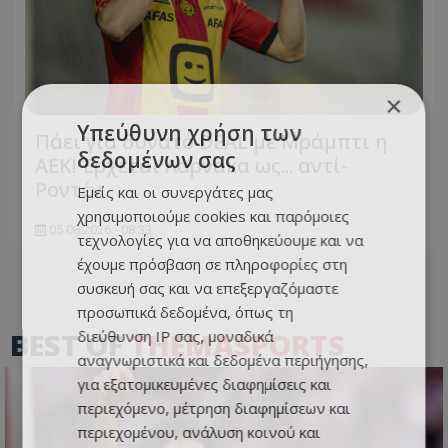
×
Υπεύθυνη χρήση των
Πάει για δυνατό DEAL με Μράμπτι η
δεδομένων σας
ΑΕΚ! Έρχεται Λάρνακα ως... αντί-
Ροντέν
Εμείς και οι συνεργάτες μας
χρησιμοποιούμε cookies και παρόμοιες
05.08.2026 - 08:33
τεχνολογίες για να αποθηκεύουμε και να
έχουμε πρόσβαση σε πληροφορίες στη
συσκευή σας και να επεξεργαζόμαστε
προσωπικά δεδομένα, όπως τη
BEST OF
THEMASPORTS
διεύθυνση IP σας, μοναδικά
αναγνωριστικά και δεδομένα περιήγησης,
για εξατομικευμένες διαφημίσεις και
περιεχόμενο, μέτρηση διαφημίσεων και
περιεχομένου, ανάλυση κοινού και