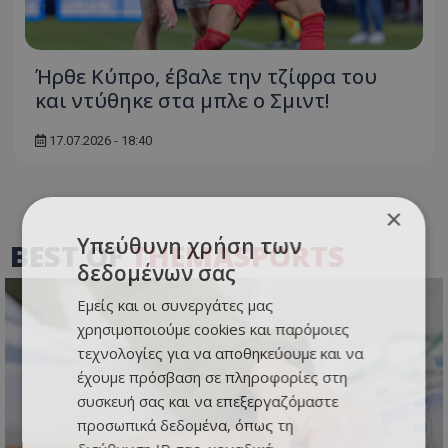
Ήρθε Κύπρο, έβαλε την τζίφρα του
και ντύθηκε στα μπλε ο Σμιντ!
17.07.2026 - 18:40
×
Υπεύθυνη χρήση των
BEST OF
THEMASPORTS
δεδομένων σας
Εμείς και οι συνεργάτες μας
χρησιμοποιούμε cookies και παρόμοιες
τεχνολογίες για να αποθηκεύουμε και να
έχουμε πρόσβαση σε πληροφορίες στη
συσκευή σας και να επεξεργαζόμαστε
προσωπικά δεδομένα, όπως τη