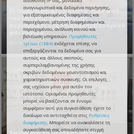
διεύθυνση IP σας, μοναδικά
αναγνωριστικά και δεδομένα περιήγησης,
Τι συμβαίνει λίγα λεπτά πριν από
για εξατομικευμένες διαφημίσεις και
τον θάνατο: Νοσηλευτής
περιεχόμενο, μέτρηση διαφημίσεων και
περιγράφει ένα επαναλαμβανόμενο
περιεχομένου, ανάλυση κοινού και
φαινόμενο
βελτίωση υπηρεσιών.
Προμηθευτές
τρίτων (1884)
ενδέχεται επίσης να
09.08.2026 - 12:59
επεξεργάζονται τα δεδομένα σας για
αυτούς και άλλους σκοπούς,
συμπεριλαμβανομένης της χρήσης
ακριβών δεδομένων γεωεντοπισμού και
χαρακτηριστικών συσκευής. Οι επιλογές
σας ισχύουν μόνο για αυτόν τον
ιστότοπο. Ορισμένοι προμηθευτές
μπορεί να βασίζονται σε έννομο
συμφέρον αντί για συγκατάθεση· έχετε το
δικαίωμα να αντιταχθείτε στις
Ρυθμίσεις
διαφήμισης
. Μπορείτε να ανακαλέσετε τη
συγκατάθεσή σας οποιαδήποτε στιγμή
Έφυγε για το μεγάλο ταξίδι ο