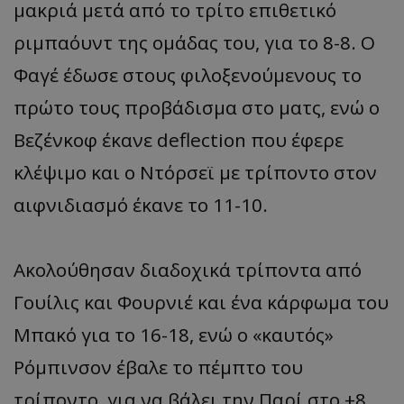
μακριά μετά από το τρίτο επιθετικό
ριμπαόυντ της ομάδας του, για το 8-8. Ο
Φαγέ έδωσε στους φιλοξενούμενους το
πρώτο τους προβάδισμα στο ματς, ενώ ο
Βεζένκοφ έκανε deflection που έφερε
κλέψιμο και ο Ντόρσεϊ με τρίποντο στον
αιφνιδιασμό έκανε το 11-10.
Ακολούθησαν διαδοχικά τρίποντα από
Γουίλις και Φουρνιέ και ένα κάρφωμα του
Μπακό για το 16-18, ενώ ο «καυτός»
Ρόμπινσον έβαλε το πέμπτο του
τρίποντο, για να βάλει την Παρί στο +8