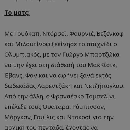
Το ματς:
Με Γουόκαπ, Ντόρσεϊ, Φουρνιέ, Βεζένκοφ
και Μιλουτίνοφ ξεκίνησε το παιχνίδι ο
Ολυμπιακός, με τον Γιώργο Μπαρτζώκα
να μην έχει στη διάθεσή του ΜακΚίσικ,
Έβανς, Φαν και να αφήνει ξανά εκτός
δωδεκάδας Λαρεντζάκη και Νετζήπογλου.
Από την άλλη, ο Φρανσέσκο Ταμπελίνι
επέλεξε τους Ουατάρα, Ρόμπινσον,
Μόργκαν, Γουίλις και Ντοκοσί για την
αρχική του πεντάδα, έχοντας να