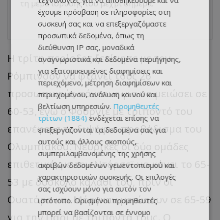
τεχνολογίες για να αποθηκεύουμε και να
τη μέρα ίδρυσης του μέχρι σήμερα.
έχουμε πρόσβαση σε πληροφορίες στη
συσκευή σας και να επεξεργαζόμαστε
προσωπικά δεδομένα, όπως τη
διεύθυνση IP σας, μοναδικά
Η τρίτη περίοδος ξεκίνησε με τον
αναγνωριστικά και δεδομένα περιήγησης,
για εξατομικευμένες διαφημίσεις και
Ρόμπινσον να φτάνει τους 26
περιεχόμενο, μέτρηση διαφημίσεων και
προσωπικούς πόντους για να μειώσει σε
περιεχομένου, ανάλυση κοινού και
βελτίωση υπηρεσιών.
Προμηθευτές
60-53, ενώ ο Φουρνιέ με τρίποντό του
τρίτων (1884)
ενδέχεται επίσης να
επανέφερε το διψήφιο προβάδισμα του
επεξεργάζονται τα δεδομένα σας για
αυτούς και άλλους σκοπούς,
Ολυμπιακού. Νευρικές οι δύο ομάδες
συμπεριλαμβανομένης της χρήσης
επιθετικά, με τον Ντόρσεϊ να κάνει το 65-
ακριβών δεδομένων γεωεντοπισμού και
χαρακτηριστικών συσκευής. Οι επιλογές
53 με δύσκολο καλάθι του, πριν οι
σας ισχύουν μόνο για αυτόν τον
Ουατάρα και Μόργκαν μειώσουν σε 65-59
ιστότοπο. Ορισμένοι προμηθευτές
μπορεί να βασίζονται σε έννομο
για την Παρί με τρίποντά τους. Ο