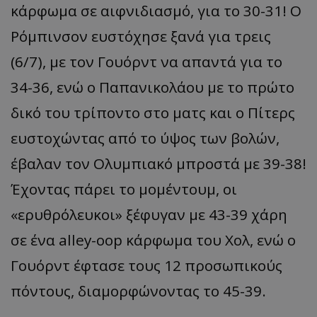
κάρφωμα σε αιφνιδιασμό, για το 30-31! Ο
Ρόμπινσον ευστόχησε ξανά για τρεις
(6/7), με τον Γουόρντ να απαντά για το
34-36, ενώ ο Παπανικολάου με το πρώτο
δικό του τρίποντο στο ματς και ο Πίτερς
ευστοχώντας από το ύψος των βολών,
έβαλαν τον Ολυμπιακό μπροστά με 39-38!
Έχοντας πάρει το μομέντουμ, οι
«ερυθρόλευκοι» ξέφυγαν με 43-39 χάρη
σε ένα alley-oop κάρφωμα του Χολ, ενώ ο
Γουόρντ έφτασε τους 12 προσωπικούς
πόντους, διαμορφώνοντας το 45-39.