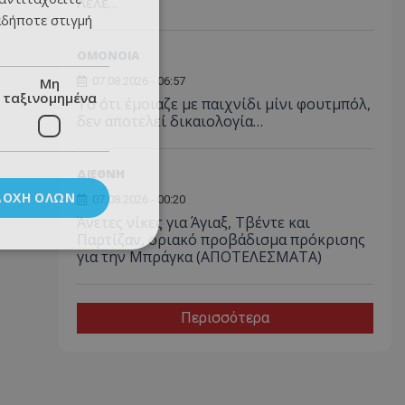
Λέλε…
αδήποτε στιγμή
ΟΜΟΝΟΙΑ
Μη
07.08.2026 - 06:57
ταξινομημένα
Το ότι έμοιαζε με παιχνίδι μίνι φουτμπόλ,
δεν αποτελεί δικαιολογία…
ΔΙΕΘΝΗ
ΔΟΧΉ ΌΛΩΝ
07.08.2026 - 00:20
Άνετες νίκες για Άγιαξ, Τβέντε και
Παρτίζαν, οριακό προβάδισμα πρόκρισης
για την Μπράγκα (ΑΠΟΤΕΛΕΣΜΑΤΑ)
Περισσότερα