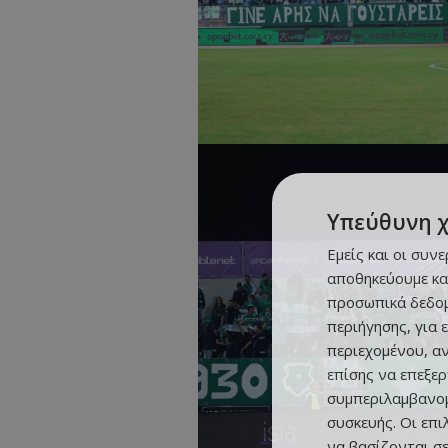
Υπεύθυνη 
Εμείς και οι συν
αποθηκεύουμε κα
προσωπικά δεδομ
περιήγησης, για 
περιεχομένου, α
επίσης να επεξε
συμπεριλαμβανομ
συσκευής. Οι επ
να βασίζονται σε