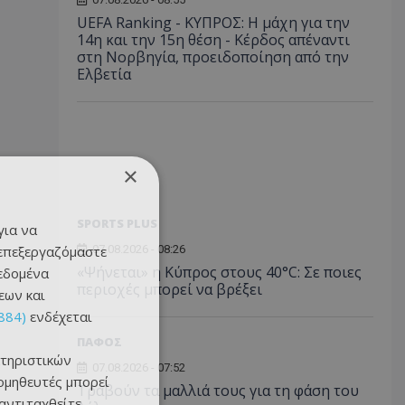
UEFA Ranking - ΚΥΠΡΟΣ: Η μάχη για την
14η και την 15η θέση - Κέρδος απέναντι
στη Νορβηγία, προειδοποίηση από την
Ελβετία
×
SPORTS PLUS
για να
 επεξεργαζόμαστε
07.08.2026 - 08:26
«Ψήνεται» η Κύπρος στους 40°C: Σε ποιες
δεδομένα
περιοχές μπορεί να βρέξει
εων και
884)
ενδέχεται
ΠΑΦΟΣ
τηριστικών
07.08.2026 - 07:52
ομηθευτές μπορεί
Τραβούν τα μαλλιά τους για τη φάση του
 αντιταχθείτε