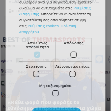
«Last dance» για παίχτη της Μπραν...
συμφέρον αντί για συγκατάθεση· έχετε το
δικαίωμα να αντιταχθείτε στις
Ρυθμίσεις
03.08.2026 - 07:15
διαφήμισης
. Μπορείτε να ανακαλέσετε τη
συγκατάθεσή σας οποιαδήποτε στιγμή
στις
Ρυθμίσεις cookies
.
Πολιτική
Απορρήτου
BEST OF
THEMASPORTS
Απολύτως
Απόδοσης
απαραίτητα
Στόχευσης
Λειτουργικότητας
Μη ταξινομημένα
«Κάθε φορά που φοράτε το
εθνόσημο, εκπροσωπείτε μια χώρα