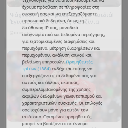
έχουμε πρόσβαση σε πληροφορίες στη
συσκευή σας και να επεξεργαζόμαστε
Ψάχνουν τους ήρωες τους τα παιδιά!
προσωπικά δεδομένα, όπως τη
Έγινε ένας απ' αυτούς ο Βοζίνια
διεύθυνση IP σας, μοναδικά
03.08.2026 - 12:15
αναγνωριστικά και δεδομένα περιήγησης,
για εξατομικευμένες διαφημίσεις και
περιεχόμενο, μέτρηση διαφημίσεων και
περιεχομένου, ανάλυση κοινού και
βελτίωση υπηρεσιών.
Προμηθευτές
τρίτων (1884)
ενδέχεται επίσης να
επεξεργάζονται τα δεδομένα σας για
αυτούς και άλλους σκοπούς,
συμπεριλαμβανομένης της χρήσης
ακριβών δεδομένων γεωεντοπισμού και
χαρακτηριστικών συσκευής. Οι επιλογές
σας ισχύουν μόνο για αυτόν τον
ιστότοπο. Ορισμένοι προμηθευτές
μπορεί να βασίζονται σε έννομο