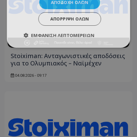
ΑΠΟΔΟΧΉ ΌΛΩΝ
ΑΠΌΡΡΙΨΗ ΌΛΩΝ
ΕΜΦΆΝΙΣΗ ΛΕΠΤΟΜΕΡΕΙΏΝ
Stoiximan: Ανταγωνιστικές αποδόσεις
για το Ολυμπιακός – Ναϊμέχεν
04.08.2026 - 09:17