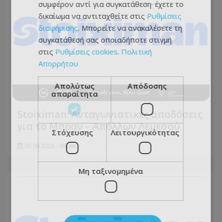
συμφέρον αντί για συγκατάθεση· έχετε το
δικαίωμα να αντιταχθείτε στις
Ρυθμίσεις
διαφήμισης
. Μπορείτε να ανακαλέσετε τη
συγκατάθεσή σας οποιαδήποτε στιγμή
στις
Ρυθμίσεις cookies
.
Πολιτική
Απορρήτου
Απολύτως
Απόδοσης
απαραίτητα
Stoiximan: Ανταγωνιστικές αποδόσεις
για το Μπραν – Απόλλων Λεμεσού
Στόχευσης
Λειτουργικότητας
05.08.2026 - 09:48
Μη ταξινομημένα