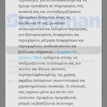
τεχνολογίες για να αποθηκεύουμε και να
έχουμε πρόσβαση σε πληροφορίες στη
συσκευή σας και να επεξεργαζόμαστε
προσωπικά δεδομένα, όπως τη
διεύθυνση IP σας, μοναδικά
αναγνωριστικά και δεδομένα περιήγησης,
για εξατομικευμένες διαφημίσεις και
περιεχόμενο, μέτρηση διαφημίσεων και
περιεχομένου, ανάλυση κοινού και
βελτίωση υπηρεσιών.
Προμηθευτές
τρίτων (1884)
ενδέχεται επίσης να
Stoiximan: Πληθώρα επιλογών για τα
επεξεργάζονται τα δεδομένα σας για
ευρωπαϊκά ραντεβού Πάφου,
αυτούς και άλλους σκοπούς,
Ομόνοιας και ΠΑΟΚ
συμπεριλαμβανομένης της χρήσης
ακριβών δεδομένων γεωεντοπισμού και
06.08.2026 - 10:35
χαρακτηριστικών συσκευής. Οι επιλογές
σας ισχύουν μόνο για αυτόν τον
ιστότοπο. Ορισμένοι προμηθευτές
μπορεί να βασίζονται σε έννομο