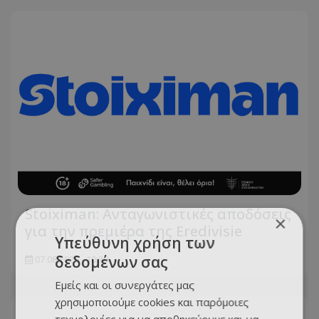
Stoiximan: Ανταγωνιστικές αποδόσεις
×
για την πρεμιέρα της Eredivisie
Υπεύθυνη χρήση των
δεδομένων σας
07.08.2026 - 10:30
Εμείς και οι συνεργάτες μας
χρησιμοποιούμε cookies και παρόμοιες