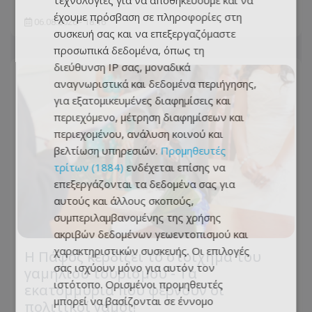
τεχνολογίες για να αποθηκεύουμε και να
έχουμε πρόσβαση σε πληροφορίες στη
06.08.2026 - 18:16
συσκευή σας και να επεξεργαζόμαστε
προσωπικά δεδομένα, όπως τη
διεύθυνση IP σας, μοναδικά
αναγνωριστικά και δεδομένα περιήγησης,
για εξατομικευμένες διαφημίσεις και
περιεχόμενο, μέτρηση διαφημίσεων και
περιεχομένου, ανάλυση κοινού και
βελτίωση υπηρεσιών.
Προμηθευτές
τρίτων (1884)
ενδέχεται επίσης να
επεξεργάζονται τα δεδομένα σας για
αυτούς και άλλους σκοπούς,
συμπεριλαμβανομένης της χρήσης
ακριβών δεδομένων γεωεντοπισμού και
χαρακτηριστικών συσκευής. Οι επιλογές
Η Πάφος κερδίζει το στοίχημα του
σας ισχύουν μόνο για αυτόν τον
γαμήλιου τουρισμού - Τα
ιστότοπο. Ορισμένοι προμηθευτές
εκατομμύρια που φέρνουν οι
μπορεί να βασίζονται σε έννομο
πολιτικοί γάμοι!