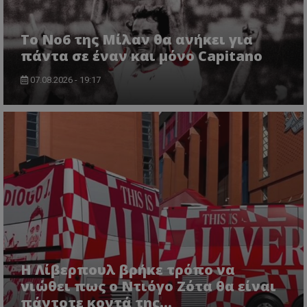
Το No6 της Μίλαν θα ανήκει για
πάντα σε έναν και μόνο Capitano
07.08.2026 - 19:17
Η Λίβερπουλ βρήκε τρόπο να
νιώθει πως ο Ντιόγο Ζότα θα είναι
πάντοτε κοντά της...