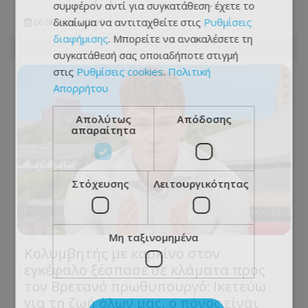
συμφέρον αντί για συγκατάθεση· έχετε το
δικαίωμα να αντιταχθείτε στις
Ρυθμίσεις
06.08.2026 - 15:35
διαφήμισης
. Μπορείτε να ανακαλέσετε τη
συγκατάθεσή σας οποιαδήποτε στιγμή
στις
Ρυθμίσεις cookies
.
Πολιτική
Απορρήτου
Απολύτως
Απόδοσης
απαραίτητα
Στόχευσης
Λειτουργικότητας
Μη ταξινομημένα
Κολυμβητής με καρκίνο στον
εγκέφαλο ξέσπασε σε κλάματα προς
τον Βρετανό πρωθυπουργό: Ικετεύω
για τη ζωή όλων μας, ο πόνος είναι