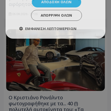
ΑΠΟΔΟΧΉ ΌΛΩΝ
αφόρητος
06.08.2026 - 17:26
ΑΠΌΡΡΙΨΗ ΌΛΩΝ
ΕΜΦΆΝΙΣΗ ΛΕΠΤΟΜΕΡΕΙΏΝ
Ο Κριστιάνο Ρονάλντο
φωτογραφήθηκε με τα... 40 (!)
πολυτελή αυτοκίνητα του: «Τα