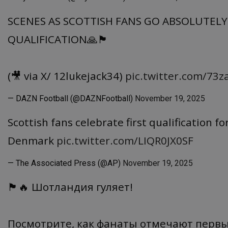
SCENES AS SCOTTISH FANS GO ABSOLUTELY
QUALIFICATION🙏🏴󠁧󠁢󠁳󠁣󠁴󠁿
(🎥 via X/ 12lukejack34)
pic.twitter.com/73z
— DAZN Football (@DAZNFootball)
November 19, 2025
Scottish fans celebrate first qualification 
Denmark
pic.twitter.com/LIQR0JX0SF
— The Associated Press (@AP)
November 19, 2025
🏴󠁧󠁢󠁳󠁣󠁴󠁿🔥 Шотландия гуляет!
Посмотрите, как фанаты отмечают первый