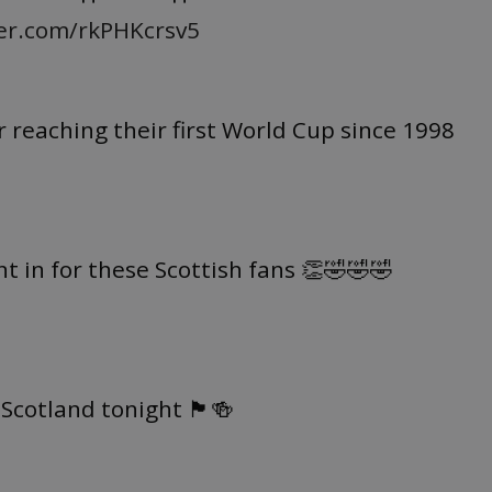
ter.com/rkPHKcrsv5
r reaching their first World Cup since 1998
 in for these Scottish fans 👏🤣🤣🤣
nd tonight 🏴󠁧󠁢󠁳󠁣󠁴󠁿🍻