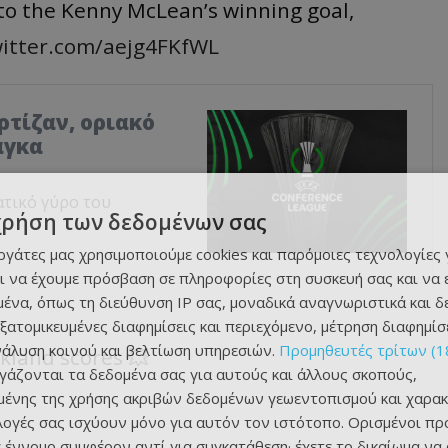
react to the Kenny McLean’s winning goal,
witter.com/aejg4FKfWL
αρτίζαν, οριακό
άγκα
ατικό γύρο του
χρήση των δεδομένων σας
εργάτες μας χρησιμοποιούμε cookies και παρόμοιες τεχνολογίες 
ι να έχουμε πρόσβαση σε πληροφορίες στη συσκευή σας και να
ένα, όπως τη διεύθυνση IP σας, μοναδικά αναγνωριστικά και 
εξατομικευμένες διαφημίσεις και περιεχόμενο, μέτρηση διαφημίσ
νάλυση κοινού και βελτίωση υπηρεσιών.
Προμηθευτές τρίτων (1
kland scores 💥
ργάζονται τα δεδομένα σας για αυτούς και άλλους σκοπούς,
ένης της χρήσης ακριβών δεδομένων γεωεντοπισμού και χαρακ
ιλογές σας ισχύουν μόνο για αυτόν τον ιστότοπο. Ορισμένοι πρ
 έννομο συμφέρον αντί για συγκατάθεση· έχετε το δικαίωμα να