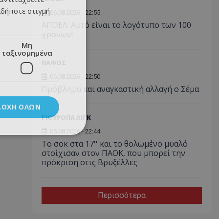
αδήποτε στιγμή
06.08.2026 - 22:55
ΑΠΟΕΛ: Αυτό είναι το λογότυπο των 100
χρόνων!
Μη
ταξινομημένα
ΠΑΦΟΣ
06.08.2026 - 22:50
Πρόβλημα και αναγκαστική αλλαγή ο Σέμα
ΔΟΧΉ ΌΛΩΝ
ΓΙΟΥΡΟΠΑ ΛΙΓΚ
06.08.2026 - 22:44
Το σοκ στα 17'' και το θολωμένο μυαλό
στοίχισαν στον ΠΑΟΚ, που μπορεί την
πρόκριση στις Βρυξέλλες
Περισσότερα