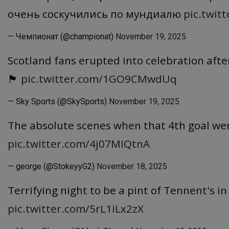
очень соскучились по мундиалю
pic.twit
— Чемпионат (@championat)
November 19, 2025
Scotland fans erupted into celebration afte
🏴󠁧󠁢󠁳󠁣󠁴󠁿
pic.twitter.com/1GO9CMwdUq
— Sky Sports (@SkySports)
November 19, 2025
The absolute scenes when that 4th goal went
pic.twitter.com/4j07MIQtnA
— george (@StokeyyG2)
November 18, 2025
Terrifying night to be a pint of Tennent's in Scotla
pic.twitter.com/5rL1iLx2zX