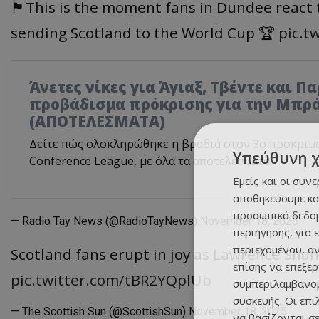
🏴󠁧󠁢󠁳󠁣󠁴󠁿This is the moment fans in Dundee 
sending Scotland to the World Cup 🏆
pic.t
Άνετες νίκες για Άγιαξ, Τβέντε και Π
προβάδισμα πρόκρισης για την Μπρ
(ΑΠΟΤΕΛΕΣΜΑΤΑ)
Δείτε πώς ολοκληρώθηκε η βραδιά στον 3ο προκριμ
Υπεύθυνη 
Conference League, με όλα τα αποτελέσματα!
Εμείς και οι συν
αποθηκεύουμε κα
προσωπικά δεδομ
— Radio Tay News (@RadioTayNews)
November 18, 2025
περιήγησης, για 
περιεχομένου, α
Scotland fans erupt in joy as Lawrence Shan
επίσης να επεξε
pic.twitter.com/tBR2YQplUb
συμπεριλαμβανομ
συσκευής. Οι επ
— The Scottish Sun (@ScottishSun)
November 18, 2025
να βασίζονται σε