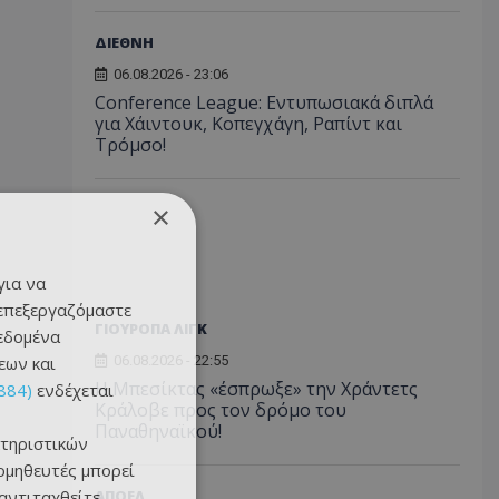
ΔΙΕΘΝΗ
06.08.2026 - 23:06
Conference League: Εντυπωσιακά διπλά
για Χάιντουκ, Κοπεγχάγη, Ραπίντ και
Τρόμσο!
×
για να
 επεξεργαζόμαστε
ΓΙΟΥΡΟΠΑ ΛΙΓΚ
δεδομένα
εων και
06.08.2026 - 22:55
Η Μπεσίκτας «έσπρωξε» την Χράντετς
884)
ενδέχεται
Κράλοβε προς τον δρόμο του
Παναθηναϊκού!
τηριστικών
ομηθευτές μπορεί
 αντιταχθείτε
ΑΠΟΕΛ