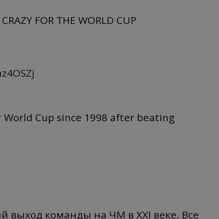
 CRAZY FOR THE WORLD CUP
az4OSZj
for World Cup since 1998 after beating
 выход команды на ЧМ в XXI веке. Все