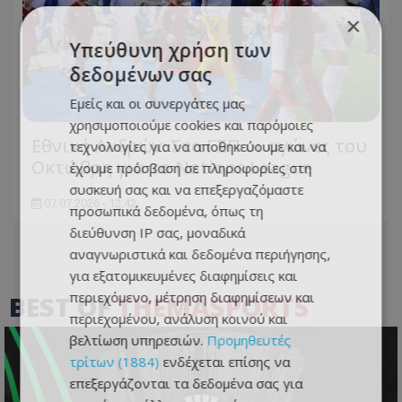
×
Υπεύθυνη χρήση των
δεδομένων σας
Εμείς και οι συνεργάτες μας
χρησιμοποιούμε cookies και παρόμοιες
Εθνική Ανδρών: Στο ΓΣΠ οι αγώνες του
τεχνολογίες για να αποθηκεύουμε και να
Οκτώβρη για το Nations League
έχουμε πρόσβαση σε πληροφορίες στη
συσκευή σας και να επεξεργαζόμαστε
07.07.2026 - 12:42
προσωπικά δεδομένα, όπως τη
διεύθυνση IP σας, μοναδικά
αναγνωριστικά και δεδομένα περιήγησης,
για εξατομικευμένες διαφημίσεις και
περιεχόμενο, μέτρηση διαφημίσεων και
BEST OF
THEMASPORTS
περιεχομένου, ανάλυση κοινού και
βελτίωση υπηρεσιών.
Προμηθευτές
τρίτων (1884)
ενδέχεται επίσης να
επεξεργάζονται τα δεδομένα σας για