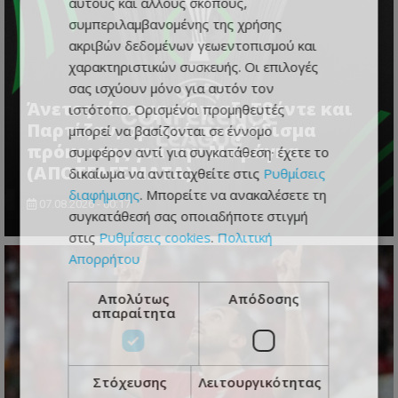
αυτούς και άλλους σκοπούς,
συμπεριλαμβανομένης της χρήσης
ακριβών δεδομένων γεωεντοπισμού και
χαρακτηριστικών συσκευής. Οι επιλογές
σας ισχύουν μόνο για αυτόν τον
Άνετες νίκες για Άγιαξ, Τβέντε και
ιστότοπο. Ορισμένοι προμηθευτές
Παρτίζαν, οριακό προβάδισμα
μπορεί να βασίζονται σε έννομο
πρόκρισης για την Μπράγκα
συμφέρον αντί για συγκατάθεση· έχετε το
(ΑΠΟΤΕΛΕΣΜΑΤΑ)
δικαίωμα να αντιταχθείτε στις
Ρυθμίσεις
διαφήμισης
. Μπορείτε να ανακαλέσετε τη
07.08.2026 - 00:17
συγκατάθεσή σας οποιαδήποτε στιγμή
στις
Ρυθμίσεις cookies
.
Πολιτική
Απορρήτου
Απολύτως
Απόδοσης
απαραίτητα
Στόχευσης
Λειτουργικότητας