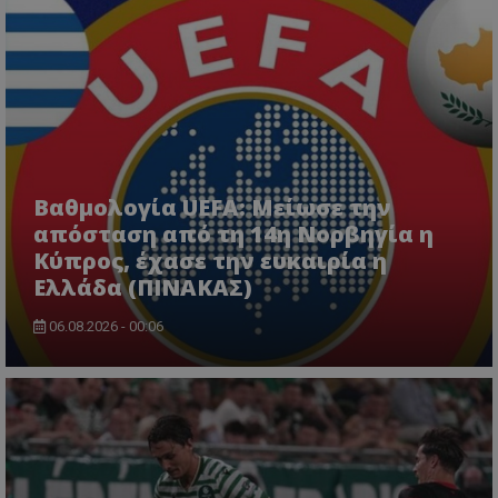
Βαθμολογία UEFA: Μείωσε την
απόσταση από τη 14η Νορβηγία η
Κύπρος, έχασε την ευκαιρία η
Ελλάδα (ΠΙΝΑΚΑΣ)
06.08.2026 - 00:06