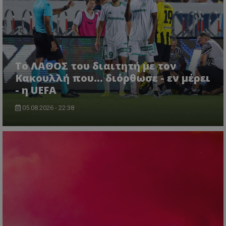
Το ΛΑΘΟΣ του διαιτητή με τον
Κακουλλή που... διόρθωσε - εν μέρει
- η UEFA
05.08.2026 - 22:38