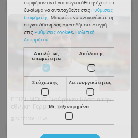
συμφέρον αντί για συγκατάθεση· έχετε το
δικαίωμα να αντιταχθείτε στις
Ρυθμίσεις
διαφήμισης
. Μπορείτε να ανακαλέσετε τη
συγκατάθεσή σας οποιαδήποτε στιγμή
στις
Ρυθμίσεις cookies
.
Πολιτική
Απορρήτου
Απολύτως
Απόδοσης
απαραίτητα
Στόχευσης
Λειτουργικότητας
ΕΠΙΣΗΜΟ: Ο Γιούργκεν Κλοπ στην
εθνική Γερμανίας
Μη ταξινομημένα
24.07.2026 - 12:48