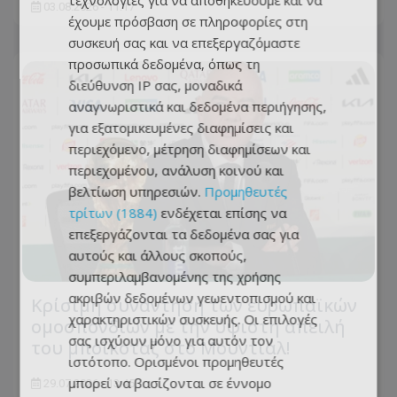
τεχνολογίες για να αποθηκεύουμε και να
03.08.2026 - 11:17
έχουμε πρόσβαση σε πληροφορίες στη
συσκευή σας και να επεξεργαζόμαστε
προσωπικά δεδομένα, όπως τη
διεύθυνση IP σας, μοναδικά
αναγνωριστικά και δεδομένα περιήγησης,
για εξατομικευμένες διαφημίσεις και
περιεχόμενο, μέτρηση διαφημίσεων και
περιεχομένου, ανάλυση κοινού και
βελτίωση υπηρεσιών.
Προμηθευτές
τρίτων (1884)
ενδέχεται επίσης να
επεξεργάζονται τα δεδομένα σας για
αυτούς και άλλους σκοπούς,
συμπεριλαμβανομένης της χρήσης
ακριβών δεδομένων γεωεντοπισμού και
Κρίσιμη συνάντηση των ευρωπαϊκών
χαρακτηριστικών συσκευής. Οι επιλογές
ομοσπονδιών με την ύψιστη απειλή
σας ισχύουν μόνο για αυτόν τον
του μποϊκοτάζ στο Μουντιάλ!
ιστότοπο. Ορισμένοι προμηθευτές
μπορεί να βασίζονται σε έννομο
29.07.2026 - 13:45