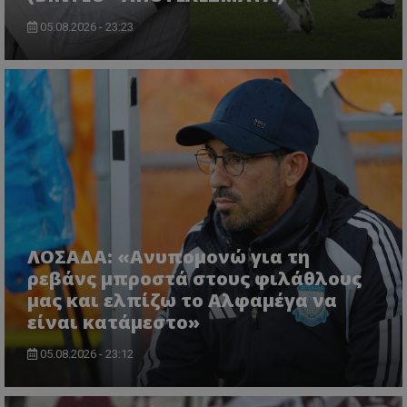
05.08.2026 - 23:23
ΛΟΣΑΔΑ: «Ανυπομονώ για τη
ρεβάνς μπροστά στους φιλάθλους
μας και ελπίζω το Αλφαμέγα να
είναι κατάμεστο»
05.08.2026 - 23:12