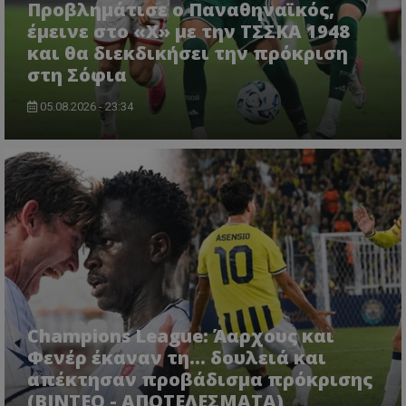
Προβλημάτισε ο Παναθηναϊκός,
έμεινε στο «Χ» με την ΤΣΣΚΑ 1948
και θα διεκδικήσει την πρόκριση
στη Σόφια
05.08.2026 - 23:34
Champions League: Άαρχους και
Φενέρ έκαναν τη... δουλειά και
απέκτησαν προβάδισμα πρόκρισης
(ΒΙΝΤΕΟ - ΑΠΟΤΕΛΕΣΜΑΤΑ)