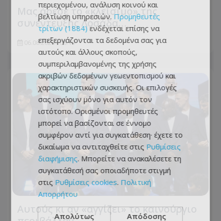
περιεχομένου, ανάλυση κοινού και
Μας άρεσε το «κλείσιμο» της
βελτίωση υπηρεσιών.
Προμηθευτές
συνέντευξης Λοσάδα…
τρίτων (1884)
ενδέχεται επίσης να
επεξεργάζονται τα δεδομένα σας για
06.08.2026 - 08:19
αυτούς και άλλους σκοπούς,
συμπεριλαμβανομένης της χρήσης
ακριβών δεδομένων γεωεντοπισμού και
χαρακτηριστικών συσκευής. Οι επιλογές
σας ισχύουν μόνο για αυτόν τον
ιστότοπο. Ορισμένοι προμηθευτές
μπορεί να βασίζονται σε έννομο
συμφέρον αντί για συγκατάθεση· έχετε το
δικαίωμα να αντιταχθείτε στις
Ρυθμίσεις
διαφήμισης
. Μπορείτε να ανακαλέσετε τη
συγκατάθεσή σας οποιαδήποτε στιγμή
στις
Ρυθμίσεις cookies
.
Πολιτική
Απορρήτου
Αυτούς κι αν «αγγίζει» το καινούργιο
Απολύτως
Απόδοσης
περιβάλλον…