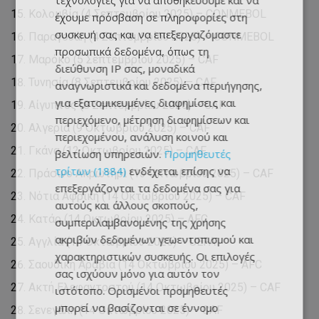
τεχνολογίες για να αποθηκεύουμε και να
Κολομβία (4 Σεπτεμβρίου 2025) – CONMEBOL
έχουμε πρόσβαση σε πληροφορίες στη
συσκευή σας και να επεξεργαζόμαστε
Παραγουάη (4 Σεπτεμβρίου 2025) – CONMEBOL
προσωπικά δεδομένα, όπως τη
Μαρόκο (5 Σεπτεμβρίου 2025) – CAF
διεύθυνση IP σας, μοναδικά
Τυνησία (8 Σεπτεμβρίου 2025) – CAF
αναγνωριστικά και δεδομένα περιήγησης,
για εξατομικευμένες διαφημίσεις και
Αίγυπτος (8 Σεπτεμβρίου 2025) – CAF
περιεχόμενο, μέτρηση διαφημίσεων και
Αλγερία (9 Οκτωβρίου 2025) – CAF
περιεχομένου, ανάλυση κοινού και
Γκάνα (12 Οκτωβρίου 2025) – CAF
βελτίωση υπηρεσιών.
Προμηθευτές
τρίτων (1884)
ενδέχεται επίσης να
Πράσινο Ακρωτήρι (13 Οκτωβρίου 2025) – CAF
επεξεργάζονται τα δεδομένα σας για
Νότια Αφρική (14 Οκτωβρίου 2025) – CAF
αυτούς και άλλους σκοπούς,
Κατάρ (14 Οκτωβρίου 2025) – AFC
συμπεριλαμβανομένης της χρήσης
ακριβών δεδομένων γεωεντοπισμού και
Αγγλία (14 Οκτωβρίου 2025) – UEFA
χαρακτηριστικών συσκευής. Οι επιλογές
Σαουδική Αραβία (14 Οκτωβρίου 2025) – AFC
σας ισχύουν μόνο για αυτόν τον
Ακτή Ελεφαντοστού (14 Οκτωβρίου 2025) – CAF
ιστότοπο. Ορισμένοι προμηθευτές
μπορεί να βασίζονται σε έννομο
Σενεγάλη (14 Οκτωβρίου 2025) – CAF