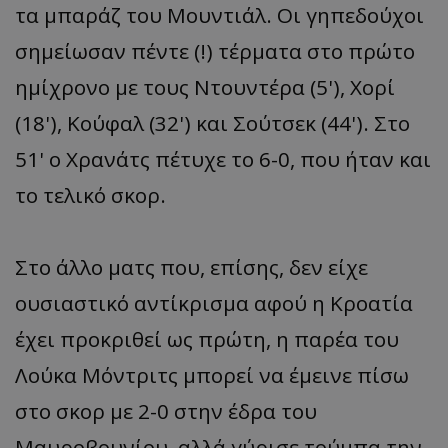
τα μπαράζ του Μουντιάλ. Οι γηπεδούχοι
σημείωσαν πέντε (!) τέρματα στο πρώτο
ημίχρονο με τους Ντουντέρα (5'), Χορί
(18'), Κούφαλ (32') και Σούτσεκ (44'). Στο
51' ο Χρανάτς πέτυχε το 6-0, που ήταν και
το τελικό σκορ.
Στο άλλο ματς που, επίσης, δεν είχε
ουσιαστικό αντίκρισμα αφού η Κροατία
έχει προκριθεί ως πρώτη, η παρέα του
Λούκα Μόντριτς μπορεί να έμεινε πίσω
στο σκορ με 2-0 στην έδρα του
Μαυροβουνίου, αλλά γύρισε τούμπα την