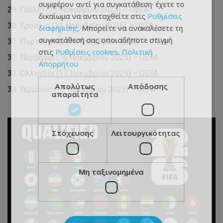
συμφέρον αντί για συγκατάθεση· έχετε το
Γαλλία (13 Νοεμβρίου 2025) – UEFA
δικαίωμα να αντιταχθείτε στις
Ρυθμίσεις
Κροατία (14 Νοεμβρίου 2025) – UEFA
διαφήμισης
. Μπορείτε να ανακαλέσετε τη
συγκατάθεσή σας οποιαδήποτε στιγμή
Πορτογαλία (16 Νοεμβρίου 2025) – UEFA
στις
Ρυθμίσεις cookies
.
Πολιτική
Νορβηγία (16 Νοεμβρίου 2025) – UEFA
Απορρήτου
Ολλανδία (17 Νοεμβρίου 2025) – UEFA
Απολύτως
Απόδοσης
Γερμανία (17 Νοεμβρίου 2025) – UEFA
απαραίτητα
Στόχευσης
Λειτουργικότητας
Μη ταξινομημένα