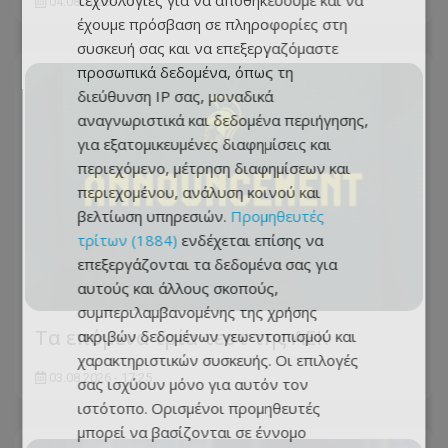
τεχνολογίες για να αποθηκεύουμε και να
04.08.2026 - 11:01
έχουμε πρόσβαση σε πληροφορίες στη
συσκευή σας και να επεξεργαζόμαστε
προσωπικά δεδομένα, όπως τη
διεύθυνση IP σας, μοναδικά
αναγνωριστικά και δεδομένα περιήγησης,
για εξατομικευμένες διαφημίσεις και
περιεχόμενο, μέτρηση διαφημίσεων και
περιεχομένου, ανάλυση κοινού και
βελτίωση υπηρεσιών.
Προμηθευτές
τρίτων (1884)
ενδέχεται επίσης να
επεξεργάζονται τα δεδομένα σας για
αυτούς και άλλους σκοπούς,
συμπεριλαμβανομένης της χρήσης
Τα επόμενα τρία τεστ της ΑΕΚ
ακριβών δεδομένων γεωεντοπισμού και
χαρακτηριστικών συσκευής. Οι επιλογές
03.08.2026 - 17:25
σας ισχύουν μόνο για αυτόν τον
ιστότοπο. Ορισμένοι προμηθευτές
μπορεί να βασίζονται σε έννομο