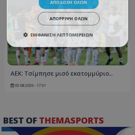
ΑΠΟΔΟΧΉ ΌΛΩΝ
ΑΠΌΡΡΙΨΗ ΌΛΩΝ
ΕΜΦΆΝΙΣΗ ΛΕΠΤΟΜΕΡΕΙΏΝ
ΑΕΚ: Τσίμπησε μισό εκατομμύριο...
03.08.2026 - 17:31
BEST OF
THEMASPORTS