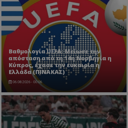
Βαθμολογία UEFA: Μείωσε την
απόσταση από τη 14η Νορβηγία η
Κύπρος, έχασε την ευκαιρία η
Ελλάδα (ΠΙΝΑΚΑΣ)
06.08.2026 - 00:06