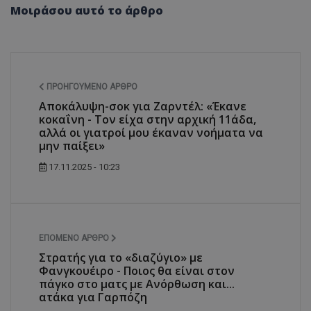
Μοιράσου αυτό το άρθρο
ΠΡΟΗΓΟΎΜΕΝΟ ΆΡΘΡΟ
Αποκάλυψη-σοκ για Ζαρντέλ: «Έκανε
κοκαΐνη - Τον είχα στην αρχική 11άδα,
αλλά οι γιατροί μου έκαναν νοήματα να
μην παίξει»
17.11.2025 - 10:23
ΕΠΌΜΕΝΟ ΆΡΘΡΟ
Στρατής για το «διαζύγιο» με
Φανγκουέιρο - Ποιος θα είναι στον
πάγκο στο ματς με Ανόρθωση και...
ατάκα για Γαρπόζη