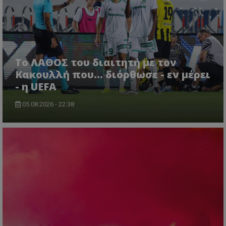
Το ΛΑΘΟΣ του διαιτητή με τον
Κακουλλή που... διόρθωσε - εν μέρει
- η UEFA
05.08.2026 - 22:38