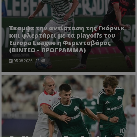
Έκαμψε την αντίσταση της Γκόρνικ
και φλερτάρει με τα playoffs του
Europa League η Φερεντσβάρος
(ΒΙΝΤΕΟ - ΠΡΟΓΡΑΜΜΑ)
05.08.2026 - 23:45