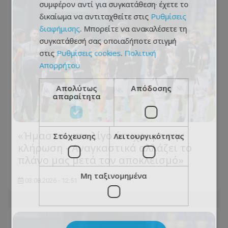
συμφέρον αντί για συγκατάθεση· έχετε το
δικαίωμα να αντιταχθείτε στις
Ρυθμίσεις
διαφήμισης
. Μπορείτε να ανακαλέσετε τη
συγκατάθεσή σας οποιαδήποτε στιγμή
στις
Ρυθμίσεις cookies
.
Πολιτική
Απορρήτου
Απολύτως
Απόδοσης
απαραίτητα
«Ήμασταν και λίγο άτυχοι με την
Στόχευσης
Λειτουργικότητας
κλήρωση - Αναγκαστικά αλλάζει το
πλάνο μας μετά τον αποκλεισμό»
Μη ταξινομημένα
03.08.2026 - 12:51