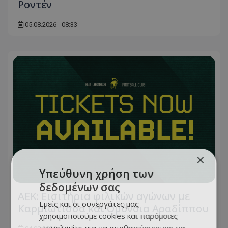
Ροντέν
05.08.2026 - 08:33
×
Υπεύθυνη χρήση των
δεδομένων σας
ΑΕΚ: Εισιτήρια φιλικών αγώνων με
Εμείς και οι συνεργάτες μας
Καρμιώτισσα και Ομόνοια Αραδίππου
χρησιμοποιούμε cookies και παρόμοιες