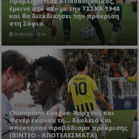
Προβλημάτισε ο Παναθηναϊκός,
έμεινε στο «Χ» με την ΤΣΣΚΑ 1948
και θα διεκδικήσει την πρόκριση
στη Σόφια
05.08.2026 - 23:34
Champions League: Άαρχους και
Φενέρ έκαναν τη... δουλειά και
απέκτησαν προβάδισμα πρόκρισης
(ΒΙΝΤΕΟ - ΑΠΟΤΕΛΕΣΜΑΤΑ)