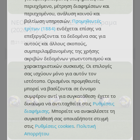
περιεχόμενο, μέτρηση διαφημίσεων και
περιεχομένου, ανάλυση κοινού και
βελτίωση υπηρεσιών.
Προμηθευτές
ΝΕΟΙ Α' ΚΑΤΗΓΟΡΙΑΣ: Το πανόραμα
τρίτων (1884)
ενδέχεται επίσης να
(2026/27)
επεξεργάζονται τα δεδομένα σας για
21.07.2026 - 00:40
αυτούς και άλλους σκοπούς,
συμπεριλαμβανομένης της χρήσης
ακριβών δεδομένων γεωεντοπισμού και
χαρακτηριστικών συσκευής. Οι επιλογές
σας ισχύουν μόνο για αυτόν τον
ιστότοπο. Ορισμένοι προμηθευτές
μπορεί να βασίζονται σε έννομο
συμφέρον αντί για συγκατάθεση· έχετε το
δικαίωμα να αντιταχθείτε στις
Ρυθμίσεις
διαφήμισης
. Μπορείτε να ανακαλέσετε τη
συγκατάθεσή σας οποιαδήποτε στιγμή
στις
Ρυθμίσεις cookies
.
Πολιτική
Απορρήτου