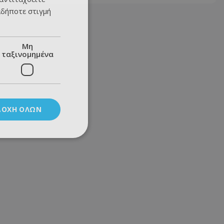
αδήποτε στιγμή
Μη
ταξινομημένα
ΔΟΧΉ ΌΛΩΝ