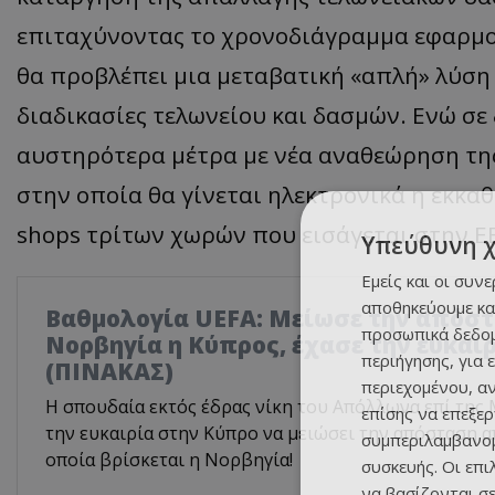
επιταχύνοντας το χρονοδιάγραμμα εφαρμογ
θα προβλέπει μια μεταβατική «απλή» λύση
διαδικασίες τελωνείου και δασμών. Ενώ σε 
αυστηρότερα μέτρα με νέα αναθεώρηση της
στην οποία θα γίνεται ηλεκτρονικά η εκκα
shops τρίτων χωρών που εισάγεται στην Ε
Υπεύθυνη 
Εμείς και οι συν
αποθηκεύουμε κα
Βαθμολογία UEFA: Μείωσε την απόστ
προσωπικά δεδομ
Νορβηγία η Κύπρος, έχασε την ευκαι
περιήγησης, για 
(ΠΙΝΑΚΑΣ)
περιεχομένου, α
Η σπουδαία εκτός έδρας νίκη του Απόλλωνα επί της 
επίσης να επεξε
την ευκαιρία στην Κύπρο να μειώσει την απόσταση α
συμπεριλαμβανομ
οποία βρίσκεται η Νορβηγία!
συσκευής. Οι επ
να βασίζονται σε