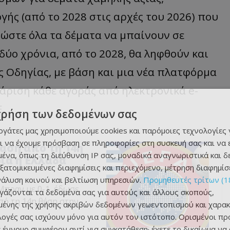
ής (από το 2028 στις αρχές του 2026) που
 ώστε όλα τα δέματα να μπαίνουν σε
δύο χρόνια, από το 2028, θα ληφθούν και
 Οδηγίας, με βάση και μια νέα πλατφόρμα
θάριση κάθε αγοράς από ηλεκτρονικά e-
Ε.
χρήση των δεδομένων σας
εργάτες μας χρησιμοποιούμε cookies και παρόμοιες τεχνολογίες 
ι να έχουμε πρόσβαση σε πληροφορίες στη συσκευή σας και να
αση από τη 14η
ένα, όπως τη διεύθυνση IP σας, μοναδικά αναγνωριστικά και 
ρία η Ελλάδα
εξατομικευμένες διαφημίσεις και περιεχόμενο, μέτρηση διαφημίσ
νάλυση κοινού και βελτίωση υπηρεσιών.
Προμηθευτές τρίτων (1
Μπραν με 0-1, έδωσε
ργάζονται τα δεδομένα σας για αυτούς και άλλους σκοπούς,
πό τη 14η θέση στην
ένης της χρήσης ακριβών δεδομένων γεωεντοπισμού και χαρακ
ιλογές σας ισχύουν μόνο για αυτόν τον ιστότοπο. Ορισμένοι πρ
 έννομο συμφέρον αντί για συγκατάθεση· έχετε το δικαίωμα να