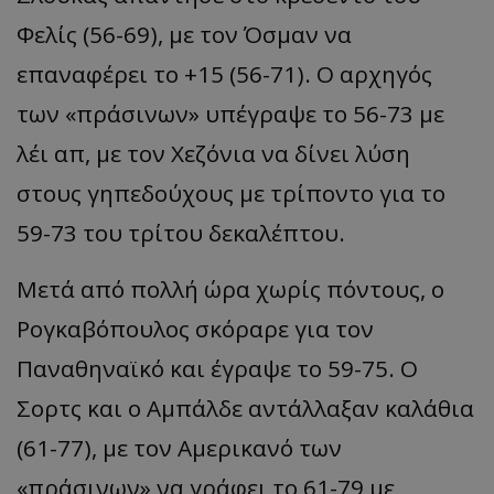
Φελίς (56-69), με τον Όσμαν να
επαναφέρει το +15 (56-71). Ο αρχηγός
των «πράσινων» υπέγραψε το 56-73 με
λέι απ, με τον Χεζόνια να δίνει λύση
στους γηπεδούχους με τρίποντο για το
59-73 του τρίτου δεκαλέπτου.
Μετά από πολλή ώρα χωρίς πόντους, ο
Ρογκαβόπουλος σκόραρε για τον
Παναθηναϊκό και έγραψε το 59-75. Ο
Σορτς και ο Αμπάλδε αντάλλαξαν καλάθια
(61-77), με τον Αμερικανό των
«πράσινων» να γράφει το 61-79 με