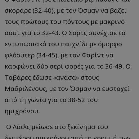
σκόραρε (32-40), με τον Όσμαν να βάζει
τους πρώτους του πόντους με μακρινό
σουτ για το 32-43. Ο Σορτς συνέχισε το
εντυπωσιακό του παιχνίδι με όμορφο
φλόουτερ (34-45), με τον Φαρίντ να
καρφώνει δύο σερί φορές για το 36-49. Ο
Ταβάρες έδωσε «ανάσα» στους
Μαδριλένους, με τον Όσμαν να ευστοχεί
από τη γωνία για το 38-52 του
ημιχρόνου.
Ο Λάιλς μείωσε στο ξεκίνημα του
δευτέρου ημιχρόνου από τη γραμμή των