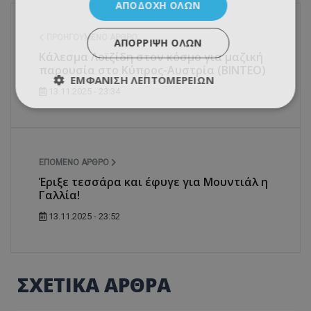
ΑΠΟΔΟΧΉ ΌΛΩΝ
ΠΡΟΗΓΟΎΜΕΝΟ ΆΡΘΡΟ
ΑΠΌΡΡΙΨΗ ΌΛΩΝ
Κάλεσμα Λοϊζίδη στον κόσμο για μαζική
παρουσία στο Κύπρος-Αυστρία (ΒΙΝΤΕΟ)
ΕΜΦΆΝΙΣΗ ΛΕΠΤΟΜΕΡΕΙΏΝ
13.11.2025 - 23:34
ΕΠΌΜΕΝΟ ΆΡΘΡΟ
Έριξε τεσσάρα και έφυγε για Μουντιάλ η
Γαλλία!
13.11.2025 - 23:52
ΣΧΕΤΙΚΑ ΑΡΘΡΑ