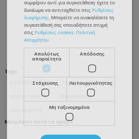
συμφέρον αντί για συγκατάθεση· έχετε το
δικαίωμα να αντιταχθείτε στις
Ρυθμίσεις
διαφήμισης
. Μπορείτε να ανακαλέσετε τη
συγκατάθεσή σας οποιαδήποτε στιγμή
στις
Ρυθμίσεις cookies
.
Πολιτική
Απορρήτου
Απολύτως
Απόδοσης
απαραίτητα
Tags
Στόχευσης
Λειτουργικότητας
ΑΘΛΗΤΙΚΕΣ ΕΙΔΗΣΕΙΣ
ΕΛΛΑΔΑ
ΕΥΡΩΛΙΓΚΑ
ΜΠΑΣΚΕΤ ΑΝΔΡΩΝ
ΠΑΝΑΘΗΝΑΙΚΟΣ
Μη ταξινομημένα
ΡΕΑΛ ΜΑΔΡΙΤΗΣ
Μοιράσου αυτό το άρθρο