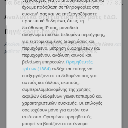
τεχνολογίες για να αποθηκεύουμε και να
Τα δεκάλεπτα:
16-22, 38-52, 59-73, 77-87.
έχουμε πρόσβαση σε πληροφορίες στη
συσκευή σας και να επεξεργαζόμαστε
Αναλυτικά στατιστικά του ματς ΕΔΩ.
προσωπικά δεδομένα, όπως τη
διεύθυνση IP σας, μοναδικά
Πηγή: sport-fm.gr
αναγνωριστικά και δεδομένα περιήγησης,
για εξατομικευμένες διαφημίσεις και
Ακολουθήστε το
Themasports.com στο Google News
και
περιεχόμενο, μέτρηση διαφημίσεων και
μάθετε πρώτοι όλες τις
αθλητικές ειδήσεις
περιεχομένου, ανάλυση κοινού και
βελτίωση υπηρεσιών.
Προμηθευτές
τρίτων (1884)
ενδέχεται επίσης να
επεξεργάζονται τα δεδομένα σας για
αυτούς και άλλους σκοπούς,
συμπεριλαμβανομένης της χρήσης
ακριβών δεδομένων γεωεντοπισμού και
χαρακτηριστικών συσκευής. Οι επιλογές
σας ισχύουν μόνο για αυτόν τον
ιστότοπο. Ορισμένοι προμηθευτές
μπορεί να βασίζονται σε έννομο