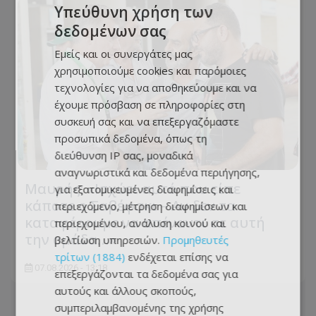
Υπεύθυνη χρήση των
δεδομένων σας
Εμείς και οι συνεργάτες μας
χρησιμοποιούμε cookies και παρόμοιες
τεχνολογίες για να αποθηκεύουμε και να
έχουμε πρόσβαση σε πληροφορίες στη
συσκευή σας και να επεξεργαζόμαστε
προσωπικά δεδομένα, όπως τη
διεύθυνση IP σας, μοναδικά
αναγνωριστικά και δεδομένα περιήγησης,
Μαυρής: «Ισχύει αυτό που είπε
για εξατομικευμένες διαφημίσεις και
κάποτε ο Σαβέφσκι – Αν δεν τα
περιεχόμενο, μέτρηση διαφημίσεων και
καταφέρουμε να απέναντι σε αυτή
περιεχομένου, ανάλυση κοινού και
την ομάδα…»
βελτίωση υπηρεσιών.
Προμηθευτές
τρίτων (1884)
ενδέχεται επίσης να
07.08.2026 - 13:18
επεξεργάζονται τα δεδομένα σας για
αυτούς και άλλους σκοπούς,
συμπεριλαμβανομένης της χρήσης