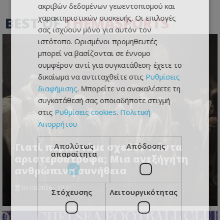
ακριβών δεδομένων γεωεντοπισμού και
χαρακτηριστικών συσκευής. Οι επιλογές
BEST OF
THEMASPORTS
σας ισχύουν μόνο για αυτόν τον
ιστότοπο. Ορισμένοι προμηθευτές
μπορεί να βασίζονται σε έννομο
συμφέρον αντί για συγκατάθεση· έχετε το
δικαίωμα να αντιταχθείτε στις
Ρυθμίσεις
διαφήμισης
. Μπορείτε να ανακαλέσετε τη
συγκατάθεσή σας οποιαδήποτε στιγμή
στις
Ρυθμίσεις cookies
.
Πολιτική
Απορρήτου
Γιατί περπατάμε σχεδόν πάντα
Απολύτως
Απόδοσης
απαραίτητα
αριστερόστροφα; Μια ανεξήγητη
ανθρώπινη συνήθεια
09.08.2026 - 10:41
Στόχευσης
Λειτουργικότητας