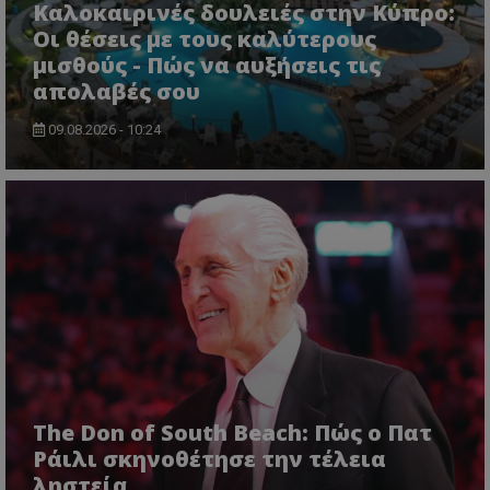
Καλοκαιρινές δουλειές στην Κύπρο:
Οι θέσεις με τους καλύτερους
μισθούς - Πώς να αυξήσεις τις
απολαβές σου
09.08.2026 - 10:24
The Don of South Beach: Πώς ο Πατ
Ράιλι σκηνοθέτησε την τέλεια
ληστεία