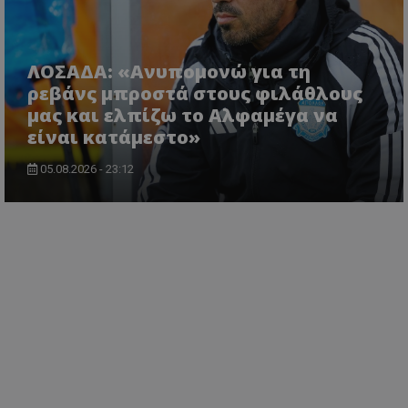
ΛΟΣΑΔΑ: «Ανυπομονώ για τη
ρεβάνς μπροστά στους φιλάθλους
μας και ελπίζω το Αλφαμέγα να
είναι κατάμεστο»
05.08.2026 - 23:12