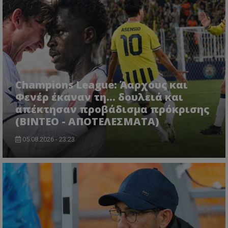
Champions League: Άαρχους και
Φενέρ έκαναν τη... δουλειά και
απέκτησαν προβάδισμα πρόκρισης
(ΒΙΝΤΕΟ - ΑΠΟΤΕΛΕΣΜΑΤΑ)
05.08.2026 - 23:23