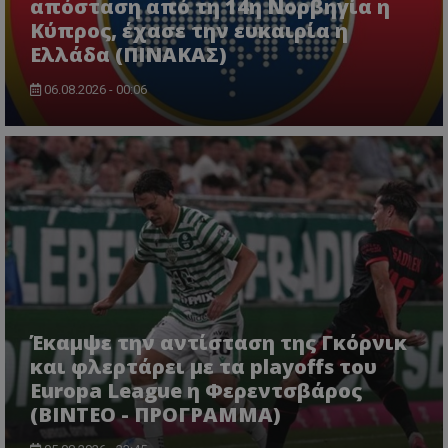
απόσταση από τη 14η Νορβηγία η
Κύπρος, έχασε την ευκαιρία η
Ελλάδα (ΠΙΝΑΚΑΣ)
06.08.2026 - 00:06
Έκαμψε την αντίσταση της Γκόρνικ
και φλερτάρει με τα playoffs του
Europa League η Φερεντσβάρος
(ΒΙΝΤΕΟ - ΠΡΟΓΡΑΜΜΑ)