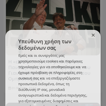
×
Υπεύθυνη χρήση των
δεδομένων σας
Εμείς και οι συνεργάτες μας
Η «εκτόξευση» στο μπάτζετ του
χρησιμοποιούμε cookies και παρόμοιες
Παναθηναϊκού - Οι υπερβάσεις του
τεχνολογίες για να αποθηκεύουμε και να
Γιαννακόπουλου για τα «θέλω» του
έχουμε πρόσβαση σε πληροφορίες στη
Ομπράντοβιτς
συσκευή σας και να επεξεργαζόμαστε
προσωπικά δεδομένα, όπως τη
01.08.2026 - 10:54
διεύθυνση IP σας, μοναδικά
αναγνωριστικά και δεδομένα περιήγησης,
για εξατομικευμένες διαφημίσεις και