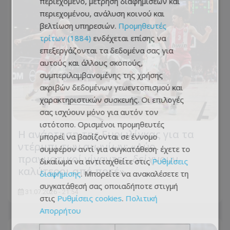
περιεχόμενο, μέτρηση διαφημίσεων και
περιεχομένου, ανάλυση κοινού και
βελτίωση υπηρεσιών.
Προμηθευτές
τρίτων (1884)
ενδέχεται επίσης να
επεξεργάζονται τα δεδομένα σας για
αυτούς και άλλους σκοπούς,
συμπεριλαμβανομένης της χρήσης
ακριβών δεδομένων γεωεντοπισμού και
χαρακτηριστικών συσκευής. Οι επιλογές
σας ισχύουν μόνο για αυτόν τον
ιστότοπο. Ορισμένοι προμηθευτές
Η ανάρτηση της Ευρωλίγκας για τα
μπορεί να βασίζονται σε έννομο
ντέρμπι των αιωνίων: «Δύο
συμφέρον αντί για συγκατάθεση· έχετε το
πραγματικοί γίγαντες, δείχνουν
δικαίωμα να αντιταχθείτε στις
Ρυθμίσεις
καλύτεροι από ποτέ»
διαφήμισης
. Μπορείτε να ανακαλέσετε τη
συγκατάθεσή σας οποιαδήποτε στιγμή
31.07.2026 - 21:54
στις
Ρυθμίσεις cookies
.
Πολιτική
Απορρήτου