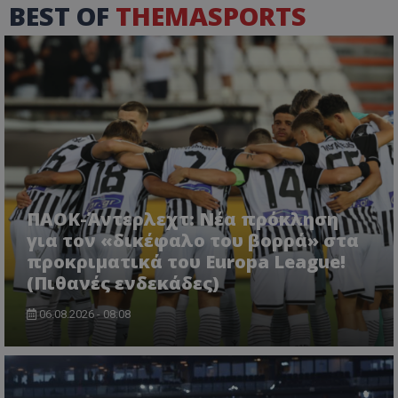
BEST OF
THEMASPORTS
ΠΑΟΚ-Άντερλεχτ: Νέα πρόκληση
για τον «δικέφαλο του βορρά» στα
προκριματικά του Europa League!
(Πιθανές ενδεκάδες)
06.08.2026 - 08:08