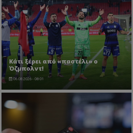
Κάτι ξέρει από «παστέλι» ο
Όζμπολντ!
06.08.2026 - 08:01