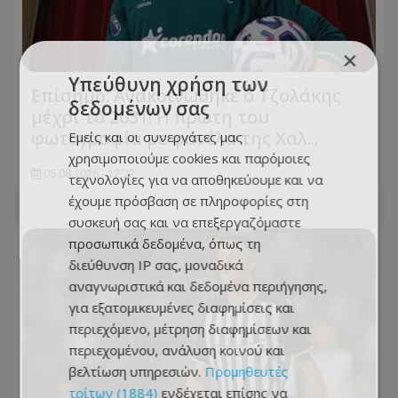
×
Υπεύθυνη χρήση των
Επίσημο: Ανακοινώθηκε ο Τζολάκης
δεδομένων σας
μέχρι το 2031! Η πρώτη του
φωτογραφία με φανέλα της Χαλ...
Εμείς και οι συνεργάτες μας
χρησιμοποιούμε cookies και παρόμοιες
05.08.2026 - 12:22
τεχνολογίες για να αποθηκεύουμε και να
έχουμε πρόσβαση σε πληροφορίες στη
συσκευή σας και να επεξεργαζόμαστε
προσωπικά δεδομένα, όπως τη
διεύθυνση IP σας, μοναδικά
αναγνωριστικά και δεδομένα περιήγησης,
για εξατομικευμένες διαφημίσεις και
περιεχόμενο, μέτρηση διαφημίσεων και
περιεχομένου, ανάλυση κοινού και
βελτίωση υπηρεσιών.
Προμηθευτές
τρίτων (1884)
ενδέχεται επίσης να