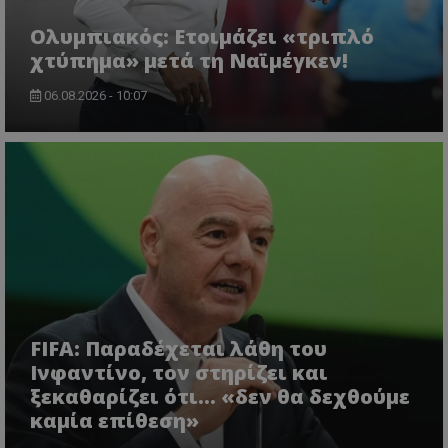
Ολυμπιακός: Ετοιμάζει «τριπλό
χτύπημα» μετά τη Ναϊμέγκεν!
06.08.2026 - 10:07
FIFA: Παραδέχεται λάθη του
Ινφαντίνο, τον στηρίζει και
ξεκαθαρίζει ότι... «δεν θα δεχθούμε
καμία επίθεση»