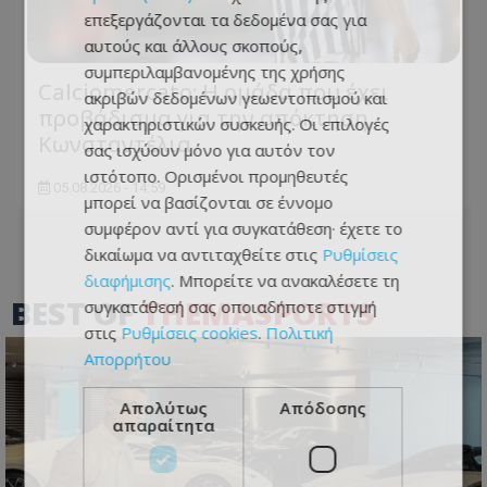
επεξεργάζονται τα δεδομένα σας για
αυτούς και άλλους σκοπούς,
συμπεριλαμβανομένης της χρήσης
Calciomercato: Η ομάδα που έχει
ακριβών δεδομένων γεωεντοπισμού και
προβάδισμα για την απόκτηση
χαρακτηριστικών συσκευής. Οι επιλογές
Κωνσταντέλια
σας ισχύουν μόνο για αυτόν τον
ιστότοπο. Ορισμένοι προμηθευτές
05.08.2026 - 14:59
μπορεί να βασίζονται σε έννομο
συμφέρον αντί για συγκατάθεση· έχετε το
δικαίωμα να αντιταχθείτε στις
Ρυθμίσεις
διαφήμισης
. Μπορείτε να ανακαλέσετε τη
BEST OF
THEMASPORTS
συγκατάθεσή σας οποιαδήποτε στιγμή
στις
Ρυθμίσεις cookies
.
Πολιτική
Απορρήτου
Απολύτως
Απόδοσης
απαραίτητα