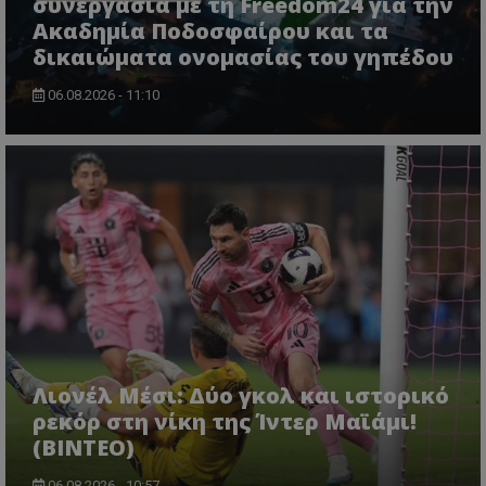
συνεργασία με τη Freedom24 για την
Ακαδημία Ποδοσφαίρου και τα
δικαιώματα ονομασίας του γηπέδου
06.08.2026 - 11:10
Λιονέλ Μέσι: Δύο γκολ και ιστορικό
ρεκόρ στη νίκη της Ίντερ Μαϊάμι!
(ΒΙΝΤΕΟ)
06.08.2026 - 10:57