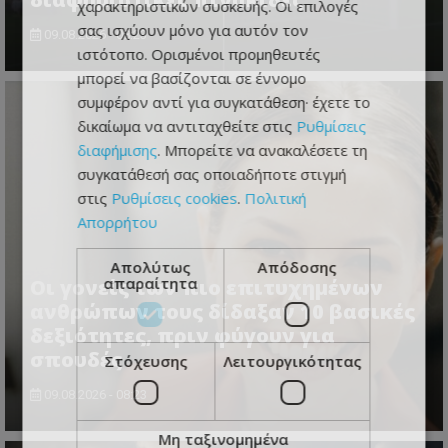
χαρακτηριστικών συσκευής. Οι επιλογές
σας ισχύουν μόνο για αυτόν τον
09.08.2026 - 08:23
ιστότοπο. Ορισμένοι προμηθευτές
μπορεί να βασίζονται σε έννομο
συμφέρον αντί για συγκατάθεση· έχετε το
δικαίωμα να αντιταχθείτε στις
Ρυθμίσεις
διαφήμισης
. Μπορείτε να ανακαλέσετε τη
συγκατάθεσή σας οποιαδήποτε στιγμή
στις
Ρυθμίσεις cookies
.
Πολιτική
Απορρήτου
Απολύτως
Απόδοσης
απαραίτητα
Οι γονείς των πιο επιτυχημένων
ανθρώπων τους δίδαξαν 10 βασικές
δεξιότητες, πριν φύγουν για
σπουδές
Στόχευσης
Λειτουργικότητας
09.08.2026 - 08:23
Μη ταξινομημένα