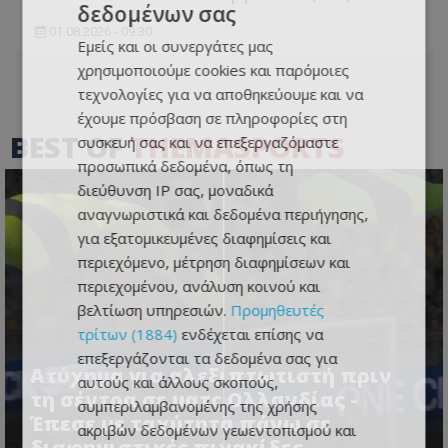
δεδομένων σας
01.08.2026 - 09:30
Εμείς και οι συνεργάτες μας
χρησιμοποιούμε cookies και παρόμοιες
τεχνολογίες για να αποθηκεύουμε και να
έχουμε πρόσβαση σε πληροφορίες στη
BEST OF
THEMASPORTS
συσκευή σας και να επεξεργαζόμαστε
προσωπικά δεδομένα, όπως τη
διεύθυνση IP σας, μοναδικά
αναγνωριστικά και δεδομένα περιήγησης,
για εξατομικευμένες διαφημίσεις και
περιεχόμενο, μέτρηση διαφημίσεων και
περιεχομένου, ανάλυση κοινού και
βελτίωση υπηρεσιών.
Προμηθευτές
τρίτων (1884)
ενδέχεται επίσης να
επεξεργάζονται τα δεδομένα σας για
Ατύχημα για αλεξιπτωτιστή πριν
αυτούς και άλλους σκοπούς,
τη σέντρα σε ματς Ολλανδίας -
συμπεριλαμβανομένης της χρήσης
Έπεσε με ταχύτητα πάνω σε
ακριβών δεδομένων γεωεντοπισμού και
διαφημιστικές πινακίδες