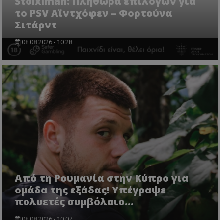
Stoiximan: Πληθώρα επιλογών για
το PSV Αϊντχόφεν – Φορτούνα
Σιτάρντ
08.08.2026 - 10:28
Από τη Ρουμανία στην Κύπρο για
ομάδα της εξάδας! Υπέγραψε
πολυετές συμβόλαιο...
08.08.2026 - 10:07