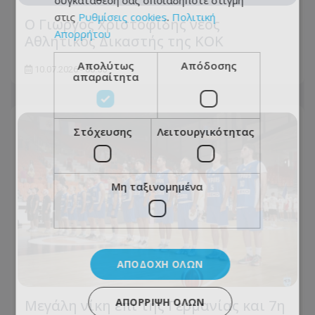
στις
Ρυθμίσεις cookies
.
Πολιτική
Ο Γιώργος Χριστοφίδης νέος
Απορρήτου
Αθλητικός Δικαστής της ΚΟΚ
Απολύτως
Απόδοσης
10.07.2026 - 00:55
απαραίτητα
Στόχευσης
Λειτουργικότητας
Μη ταξινομημένα
ΑΠΟΔΟΧΉ ΌΛΩΝ
ΑΠΌΡΡΙΨΗ ΌΛΩΝ
Μεγάλη νίκη επί της Γερμανίας και 7η