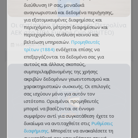
διεύθυνση IP σας, μοναδικά
αναγνωριστικά και δεδομένα περιήγησης,
για εξατομικευμένες διαφημίσεις και
Οι αντίπαλοι Κεραυνού και Πετρολίνα
περιεχόμενο, μέτρηση διαφημίσεων και
ΑΕΚ στο FIBA Europe Cup (ΒΙΝΤΕΟ)
περιεχομένου, ανάλυση κοινού και
βελτίωση υπηρεσιών.
Προμηθευτές
16.07.2026 - 14:51
τρίτων (1884)
ενδέχεται επίσης να
επεξεργάζονται τα δεδομένα σας για
αυτούς και άλλους σκοπούς,
συμπεριλαμβανομένης της χρήσης
ακριβών δεδομένων γεωεντοπισμού και
χαρακτηριστικών συσκευής. Οι επιλογές
σας ισχύουν μόνο για αυτόν τον
ιστότοπο. Ορισμένοι προμηθευτές
μπορεί να βασίζονται σε έννομο
συμφέρον αντί για συγκατάθεση· έχετε το
δικαίωμα να αντιταχθείτε στις
Ρυθμίσεις
διαφήμισης
. Μπορείτε να ανακαλέσετε τη
συγκατάθεσή σας οποιαδήποτε στιγμή