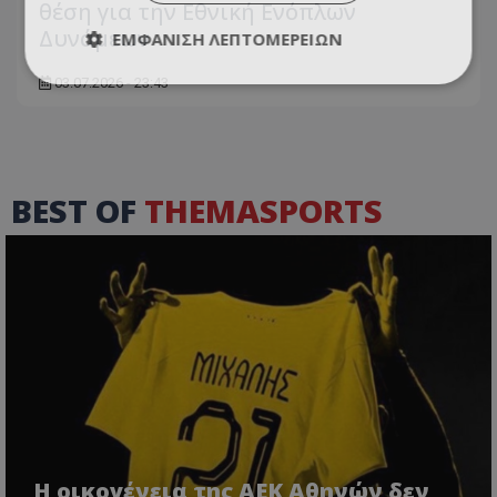
θέση για την Εθνική Ενόπλων
Δυνάμεων
ΕΜΦΆΝΙΣΗ ΛΕΠΤΟΜΕΡΕΙΏΝ
03.07.2026 - 23:43
BEST OF
THEMASPORTS
Η οικογένεια της ΑΕΚ Αθηνών δεν