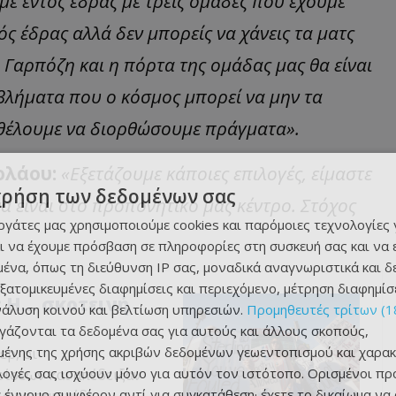
με εντός έδρας με τρεις ομάδες που έχουμε
ός έδρας αλλά δεν μπορείς να χάνεις τα ματς
. Γαρπόζη και η πόρτα της ομάδας μας θα είναι
βλήματα που ο κόσμος μπορεί να μην τα
, θέλουμε να διορθώσουμε πράγματα».
ολάου:
«Εξετάζουμε κάποιες επιλογές, είμαστε
χρήση των δεδομένων σας
α είναι στο προπονητικό μας κέντρο. Στόχος
εργάτες μας χρησιμοποιούμε cookies και παρόμοιες τεχνολογίες 
ι να έχουμε πρόσβαση σε πληροφορίες στη συσκευή σας και να
ένα, όπως τη διεύθυνση IP σας, μοναδικά αναγνωριστικά και 
εξατομικευμένες διαφημίσεις και περιεχόμενο, μέτρηση διαφημίσ
: Η… σκοτεινή
νάλυση κοινού και βελτίωση υπηρεσιών.
Προμηθευτές τρίτων (1
ργάζονται τα δεδομένα σας για αυτούς και άλλους σκοπούς,
ένης της χρήσης ακριβών δεδομένων γεωεντοπισμού και χαρακ
ερ, οι
ιλογές σας ισχύουν μόνο για αυτόν τον ιστότοπο. Ορισμένοι πρ
ίσεων και απέδειξαν
 έννομο συμφέρον αντί για συγκατάθεση· έχετε το δικαίωμα να
ο το παιχνίδι.