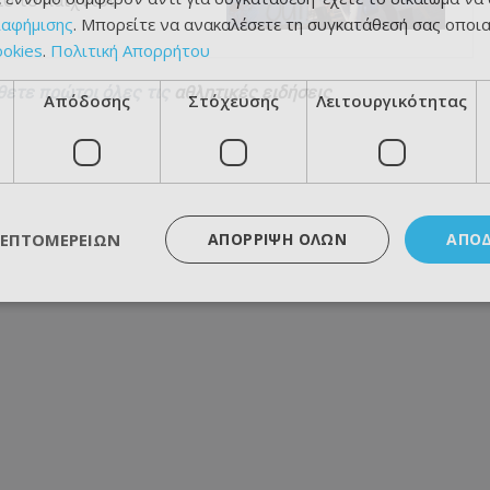
ιαφήμισης
. Μπορείτε να ανακαλέσετε τη συγκατάθεσή σας οποι
ookies
.
Πολιτική Απορρήτου
θετε πρώτοι όλες τις
αθλητικές ειδήσεις
Απόδοσης
Στόχευσης
Λειτουργικότητας
ΛΕΠΤΟΜΕΡΕΙΏΝ
ΑΠΌΡΡΙΨΗ ΌΛΩΝ
ΑΠΟ