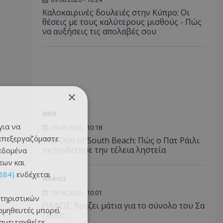
Καλοκαιρινές δουλειές στην Κύπρο: Οι
θέσεις με τους καλύτερους μισθούς - Πώς
να αυξήσεις τις απολαβές σου
×
NBA
για να
09.08.2026 - 10:18
 επεξεργαζόμαστε
The Don of South Beach: Πώς ο Πατ Ράιλι
σκηνοθέτησε την τέλεια ληστεία
δεδομένα
εων και
884)
ενδέχεται
ΠΑΦΟΣ
09.08.2026 - 10:01
τηριστικών
ΠΑΦΟΣ: Βγάζει μάτια για το σύνολο του Σα
ομηθευτές μπορεί
Πίντο...
 αντιταχθείτε