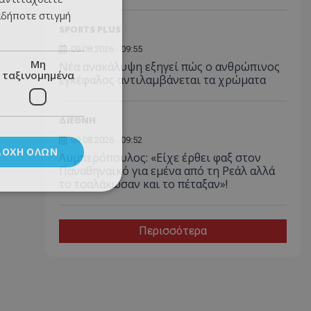
αδήποτε στιγμή
SPORTS PLUS
09.08.2026 - 09:55
Μη
Νέα ανακάλυψη εξηγεί πώς ο ανθρώπινος
ταξινομημένα
εγκέφαλος αντιλαμβάνεται τα χρώματα
ΔΙΕΘΝΗ
09.08.2026 - 09:52
ΔΟΧΉ ΌΛΩΝ
Λυμπερόπουλος: «Είχε έρθει φαξ στον
Παναθηναϊκό για εμένα από τη Ρεάλ αλλά
το τσαλάκωσαν και το πέταξαν»!
Περισσότερα