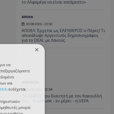
το Αλφαμέγα να είναι κατάμεστο»
ΑΠΟΕΛ
05.08.2026 - 23:00
ΑΠΟΕΛ: Έρχεται ως ΕΛΕΥΘΕΡΟΣ ο Πέρες! Τι
αποκάλυψε Αργεντινός δημοσιογράφος
για το DEAL με Λανούς
×
για να
 επεξεργαζόμαστε
δεδομένα
ΟΜΟΝΟΙΑ
εων και
884)
ενδέχεται
05.08.2026 - 22:38
Το ΛΑΘΟΣ του διαιτητή με τον Κακουλλή
που... διόρθωσε - εν μέρει - η UEFA
τηριστικών
ομηθευτές μπορεί
 αντιταχθείτε