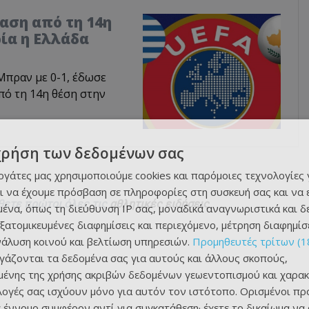
αση από τη 14η
ρία η Ελλάδα
Μπραν με 0-1, έδωσε
πό τη 14η θέση στην
χρήση των δεδομένων σας
εργάτες μας χρησιμοποιούμε cookies και παρόμοιες τεχνολογίες 
ι να έχουμε πρόσβαση σε πληροφορίες στη συσκευή σας και να
θετε πρώτοι όλες τις
αθλητικές ειδήσεις
ένα, όπως τη διεύθυνση IP σας, μοναδικά αναγνωριστικά και 
εξατομικευμένες διαφημίσεις και περιεχόμενο, μέτρηση διαφημίσ
νάλυση κοινού και βελτίωση υπηρεσιών.
Προμηθευτές τρίτων (1
ργάζονται τα δεδομένα σας για αυτούς και άλλους σκοπούς,
ένης της χρήσης ακριβών δεδομένων γεωεντοπισμού και χαρακ
ιλογές σας ισχύουν μόνο για αυτόν τον ιστότοπο. Ορισμένοι πρ
 έννομο συμφέρον αντί για συγκατάθεση· έχετε το δικαίωμα να