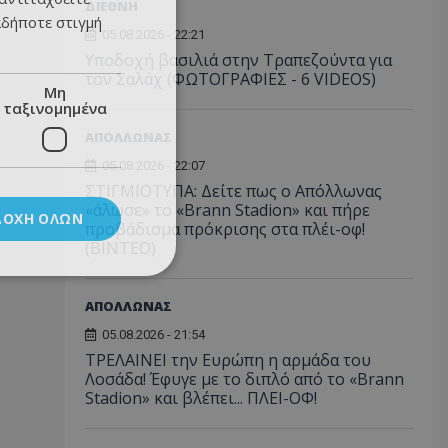
ΔΙΕΘΝΗ
αδήποτε στιγμή
05.08.2026 - 22:21
Υποδοχή βασιλιά στην Τραπεζούντα για
τον Σαλάχ (ΦΩΤΟΓΡΑΦΙΕΣ - 6 VIDEOS)
Μη
ταξινομημένα
ΑΠΟΛΛΩΝΑΣ
05.08.2026 - 22:07
ΣΤΙΓΜΙΟΤΥΠΑ: Δείτε πως ο Απόλλωνας
«άλωσε» το «Brann Stadion» και πήρε
ΔΟΧΉ ΌΛΩΝ
προβάδισμα πρόκρισης στα πλέι-οφ!
(ΒΙΝΤΕΟ)
ΑΠΟΛΛΩΝΑΣ
05.08.2026 - 21:54
ΤΡΕΛΑΙΝΕΙ την Ευρώπη η αρμάδα του
Λοσάδα! Έφυγε με το διπλό από το «Brann
Stadion» και βλέπει... ΠΛΕΙ-ΟΦ!