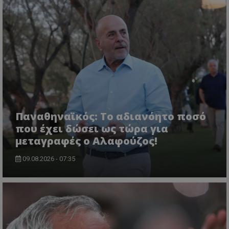
Παναθηναϊκός: Το αδιανόητο ποσό
που έχει δώσει ως τώρα για
μεταγραφές ο Αλαφούζος!
09.08.2026 - 07:35