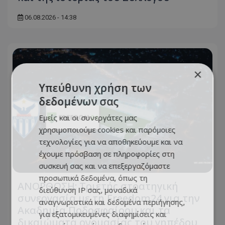
06.08.2026 - 14:38
×
Υπεύθυνη χρήση των
δεδομένων σας
Εμείς και οι συνεργάτες μας
χρησιμοποιούμε cookies και παρόμοιες
τεχνολογίες για να αποθηκεύουμε και να
έχουμε πρόσβαση σε πληροφορίες στη
συσκευή σας και να επεξεργαζόμαστε
προσωπικά δεδομένα, όπως τη
ΑΝΟΡΘΩΣΗ: Τριετής στρατηγική
διεύθυνση IP σας, μοναδικά
συνεργασία με τη Freedom24 για την
αναγνωριστικά και δεδομένα περιήγησης,
Ακαδημία Ποδοσφαίρου και τα
για εξατομικευμένες διαφημίσεις και
δικαιώματα ονομασίας του γηπέδου