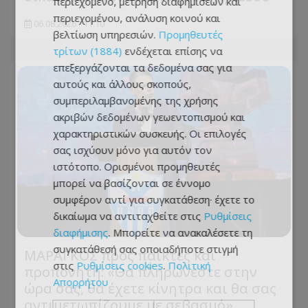
περιεχόμενο, μέτρηση διαφημίσεων και
περιεχομένου, ανάλυση κοινού και
06.08.2026 - 11:10
βελτίωση υπηρεσιών.
Προμηθευτές
τρίτων (1884)
ενδέχεται επίσης να
επεξεργάζονται τα δεδομένα σας για
αυτούς και άλλους σκοπούς,
συμπεριλαμβανομένης της χρήσης
ακριβών δεδομένων γεωεντοπισμού και
χαρακτηριστικών συσκευής. Οι επιλογές
σας ισχύουν μόνο για αυτόν τον
ιστότοπο. Ορισμένοι προμηθευτές
μπορεί να βασίζονται σε έννομο
συμφέρον αντί για συγκατάθεση· έχετε το
δικαίωμα να αντιταχθείτε στις
Ρυθμίσεις
διαφήμισης
. Μπορείτε να ανακαλέσετε τη
συγκατάθεσή σας οποιαδήποτε στιγμή
ΜΑΡΑΓΚΟΣ προς παίκτες και
στις
Ρυθμίσεις cookies
.
Πολιτική
προπονητή: «Θα πληρώνεστε στην
Απορρήτου
ώρα σας, θα έχετε κίνητρα και θα σας
αντιμετωπίζουμε με σεβασμό»