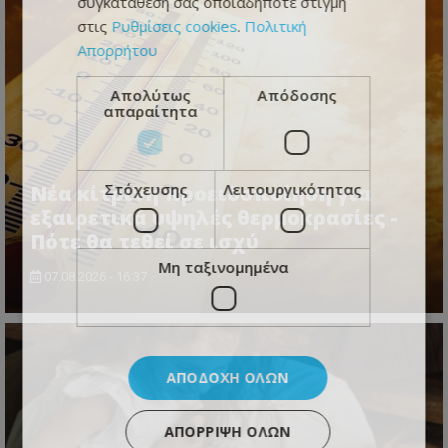
συγκατάθεσή σας οποιαδήποτε στιγμή
στις
Ρυθμίσεις cookies
.
Πολιτική
Απορρήτου
Απολύτως
Απόδοσης
απαραίτητα
Στόχευσης
Λειτουργικότητας
Νέα κίτρινη προειδοποίηση για
εξαιρετικά υψηλές θερμοκρασίες -
Πότε θα τεθεί σε ισχύ
Μη ταξινομημένα
07.08.2026 - 16:37
ΑΠΟΔΟΧΉ ΌΛΩΝ
ΑΠΌΡΡΙΨΗ ΌΛΩΝ