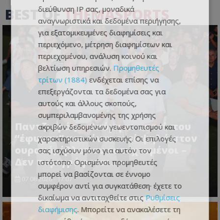
διεύθυνση IP σας, μοναδικά
BEST OF
THEMASPORTS
αναγνωριστικά και δεδομένα περιήγησης,
για εξατομικευμένες διαφημίσεις και
περιεχόμενο, μέτρηση διαφημίσεων και
περιεχομένου, ανάλυση κοινού και
βελτίωση υπηρεσιών.
Προμηθευτές
τρίτων (1884)
ενδέχεται επίσης να
επεξεργάζονται τα δεδομένα σας για
αυτούς και άλλους σκοπούς,
συμπεριλαμβανομένης της χρήσης
Παντζιαράς: «Ακόμη κι αυτοί που
ακριβών δεδομένων γεωεντοπισμού και
“έφυγαν” και είναι εκεί ψηλά στον
χαρακτηριστικών συσκευής. Οι επιλογές
ουρανό, έβλεπαν ευτυχισμένοι –
σας ισχύουν μόνο για αυτόν τον
Δεν περιγράφεται…»
ιστότοπο. Ορισμένοι προμηθευτές
μπορεί να βασίζονται σε έννομο
07.08.2026 - 17:07
συμφέρον αντί για συγκατάθεση· έχετε το
δικαίωμα να αντιταχθείτε στις
Ρυθμίσεις
διαφήμισης
. Μπορείτε να ανακαλέσετε τη