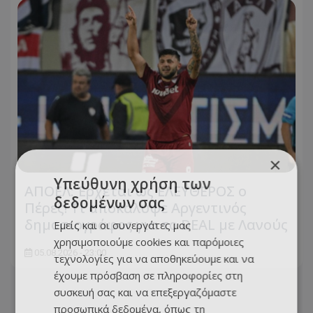
×
Υπεύθυνη χρήση των
ΑΠΟΕΛ: Έρχεται ως ΕΛΕΥΘΕΡΟΣ ο
δεδομένων σας
Πέρες! Τι αποκάλυψε Αργεντινός
δημοσιογράφος για το DEAL με Λανούς
Εμείς και οι συνεργάτες μας
χρησιμοποιούμε cookies και παρόμοιες
05.08.2026 - 23:00
τεχνολογίες για να αποθηκεύουμε και να
έχουμε πρόσβαση σε πληροφορίες στη
συσκευή σας και να επεξεργαζόμαστε
προσωπικά δεδομένα, όπως τη