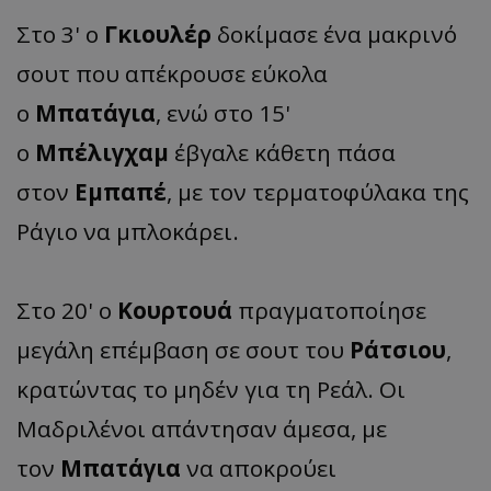
Στο 3' ο
Γκιουλέρ
δοκίμασε ένα μακρινό
σουτ που απέκρουσε εύκολα
ο
Μπατάγια
, ενώ στο 15'
ο
Μπέλιγχαμ
έβγαλε κάθετη πάσα
στον
Εμπαπέ
, με τον τερματοφύλακα της
Ράγιο να μπλοκάρει.
Στο 20' ο
Κουρτουά
πραγματοποίησε
μεγάλη επέμβαση σε σουτ του
Ράτσιου
,
κρατώντας το μηδέν για τη Ρεάλ. Οι
Μαδριλένοι απάντησαν άμεσα, με
τον
Μπατάγια
να αποκρούει