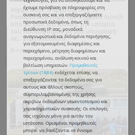
τεχνολογίες για να αποθηκεύουμε και να
έχουμε πρόσβαση σε πληροφορίες στη
Χόρχε Μέσι: Ο εργάτης από το
συσκευή σας και να επεξεργαζόμαστε
Ροσάριο που πήρε τον 13χρονο Λιονέλ
προσωπικά δεδομένα, όπως τη
από το χέρι και άλλαξε την ιστορία
διεύθυνση IP σας, μοναδικά
του ποδοσφαίρου με μια υπογραφή
αναγνωριστικά και δεδομένα περιήγησης,
σε... χαρτοπετσέτα
για εξατομικευμένες διαφημίσεις και
περιεχόμενο, μέτρηση διαφημίσεων και
09.08.2026 - 08:57
περιεχομένου, ανάλυση κοινού και
βελτίωση υπηρεσιών.
Προμηθευτές
τρίτων (1884)
ενδέχεται επίσης να
επεξεργάζονται τα δεδομένα σας για
αυτούς και άλλους σκοπούς,
συμπεριλαμβανομένης της χρήσης
ακριβών δεδομένων γεωεντοπισμού και
χαρακτηριστικών συσκευής. Οι επιλογές
σας ισχύουν μόνο για αυτόν τον
ιστότοπο. Ορισμένοι προμηθευτές
μπορεί να βασίζονται σε έννομο