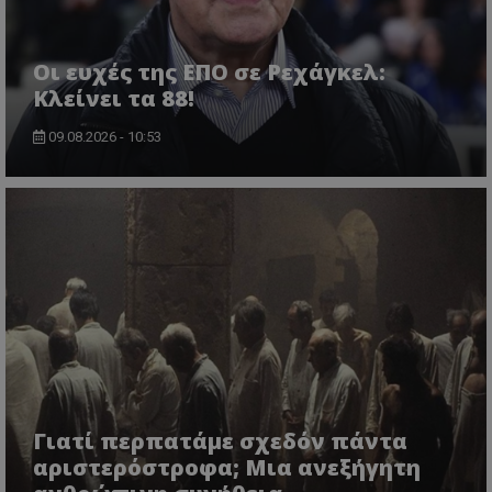
Οι ευχές της ΕΠΟ σε Ρεχάγκελ:
Κλείνει τα 88!
09.08.2026 - 10:53
Γιατί περπατάμε σχεδόν πάντα
αριστερόστροφα; Μια ανεξήγητη