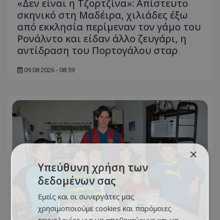
«Δεν είναι η Τζορτζίνα»: Απίστευτο
σκηνικό στη Μαδέιρα, χιλιάδες έξω
από εκκλησία περίμεναν τον γάμο του
Ρονάλντο και είδαν άλλο ζευγάρι, η
αντίδραση του Πορτογάλου σταρ
09.08.2026 - 08:59
×
Υπεύθυνη χρήση των
δεδομένων σας
Εμείς και οι συνεργάτες μας
χρησιμοποιούμε cookies και παρόμοιες