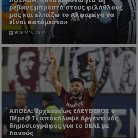
ρεβάνς μπροστά στους φιλάθλους
μας και ελπίζω το Αλφαμέγα να
είναι κατάμεστο»
05.08.2026 - 23:12
ΑΠΟΕΛ: Έρχεται ως ΕΛΕΥΘΕΡΟΣ ο
Πέρες! Τι αποκάλυψε Αργεντινός
δημοσιογράφος για το DEAL με
Λανούς