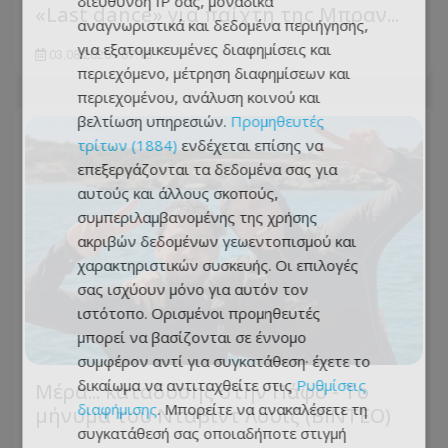
διεύθυνση IP σας, μοναδικά
«Last dance» για παίχτη της Μπραν...
αναγνωριστικά και δεδομένα περιήγησης,
για εξατομικευμένες διαφημίσεις και
03.08.2026 - 07:15
περιεχόμενο, μέτρηση διαφημίσεων και
περιεχομένου, ανάλυση κοινού και
βελτίωση υπηρεσιών.
Προμηθευτές
τρίτων (1884)
ενδέχεται επίσης να
επεξεργάζονται τα δεδομένα σας για
αυτούς και άλλους σκοπούς,
συμπεριλαμβανομένης της χρήσης
ακριβών δεδομένων γεωεντοπισμού και
χαρακτηριστικών συσκευής. Οι επιλογές
σας ισχύουν μόνο για αυτόν τον
ιστότοπο. Ορισμένοι προμηθευτές
μπορεί να βασίζονται σε έννομο
συμφέρον αντί για συγκατάθεση· έχετε το
δικαίωμα να αντιταχθείτε στις
Ρυθμίσεις
Μέρα... κατάδυσης στην Πάφο - Το
διαφήμισης
. Μπορείτε να ανακαλέσετε τη
μήνυμα του Νταβίντ Λουίζ (ΒΙΝΤΕΟ)
συγκατάθεσή σας οποιαδήποτε στιγμή