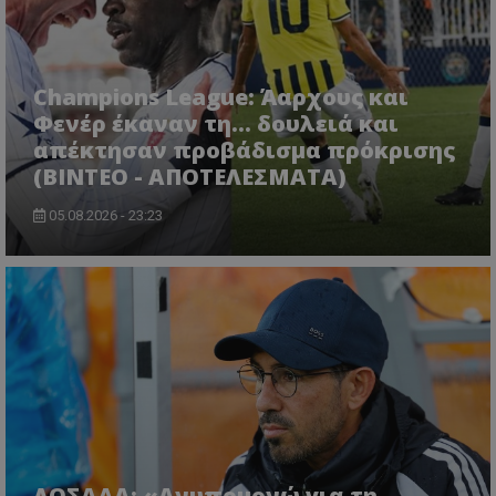
Champions League: Άαρχους και
Φενέρ έκαναν τη... δουλειά και
απέκτησαν προβάδισμα πρόκρισης
(ΒΙΝΤΕΟ - ΑΠΟΤΕΛΕΣΜΑΤΑ)
05.08.2026 - 23:23
ΛΟΣΑΔΑ: «Ανυπομονώ για τη